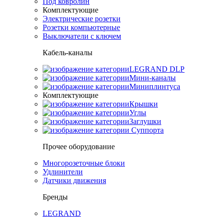
Под ковролин
Комплектующие
Электрические розетки
Розетки компьютерные
Выключатели с ключем
Кабель-каналы
LEGRAND DLP
Мини-каналы
Миниплинтуса
Комплектующие
Крышки
Углы
Заглушки
Суппорта
Прочее оборудование
Многорозеточные блоки
Удлинители
Датчики движения
Бренды
LEGRAND