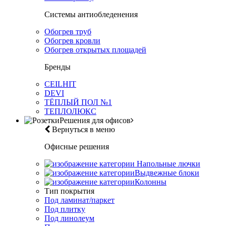
Системы антиобледенения
Обогрев труб
Обогрев кровли
Обогрев открытых площадей
Бренды
CEILHIT
DEVI
ТЁПЛЫЙ ПОЛ №1
ТЕПЛОЛЮКС
Решения для офисов
Вернуться в меню
Офисные решения
Напольные лючки
Выдвежные блоки
Колонны
Тип покрытия
Под ламинат/паркет
Под плитку
Под линолеум