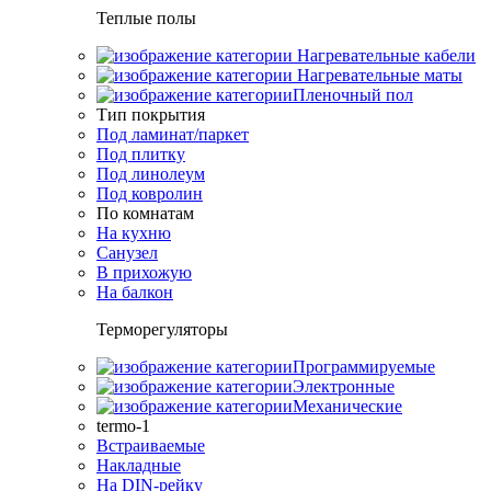
Теплые полы
Нагревательные кабели
Нагревательные маты
Пленочный пол
Тип покрытия
Под ламинат/паркет
Под плитку
Под линолеум
Под ковролин
По комнатам
На кухню
Санузел
В прихожую
На балкон
Терморегуляторы
Программируемые
Электронные
Механические
termo-1
Встраиваемые
Накладные
На DIN-рейку