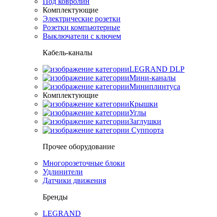
Под ковролин
Комплектующие
Электрические розетки
Розетки компьютерные
Выключатели с ключем
Кабель-каналы
LEGRAND DLP
Мини-каналы
Миниплинтуса
Комплектующие
Крышки
Углы
Заглушки
Суппорта
Прочее оборудование
Многорозеточные блоки
Удлинители
Датчики движения
Бренды
LEGRAND