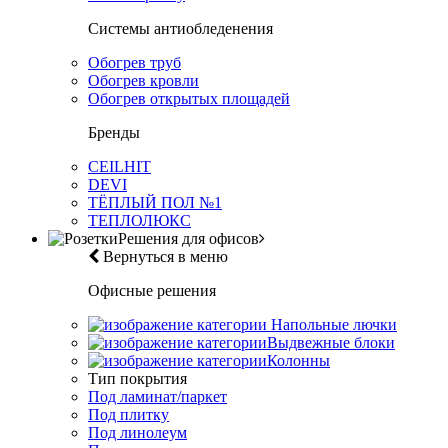
Системы антиобледенения
Обогрев труб
Обогрев кровли
Обогрев открытых площадей
Бренды
CEILHIT
DEVI
ТЁПЛЫЙ ПОЛ №1
ТЕПЛОЛЮКС
Решения для офисов
Вернуться в меню
Офисные решения
Напольные лючки
Выдвежные блоки
Колонны
Тип покрытия
Под ламинат/паркет
Под плитку
Под линолеум