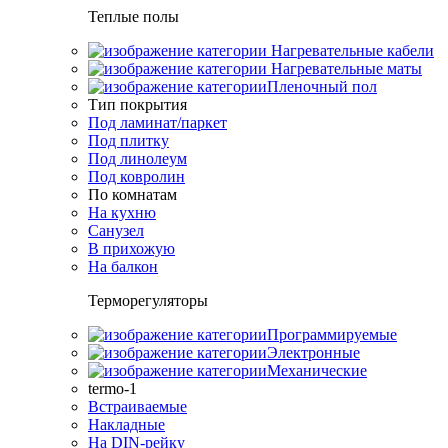
Теплые полы
Нагревательные кабели
Нагревательные маты
Пленочный пол
Тип покрытия
Под ламинат/паркет
Под плитку
Под линолеум
Под ковролин
По комнатам
На кухню
Санузел
В прихожую
На балкон
Терморегуляторы
Программируемые
Электронные
Механические
termo-1
Встраиваемые
Накладные
На DIN-рейку