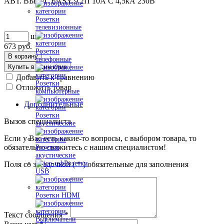
АВТ. ВЫКЛ. EASY 9 2П 10А С 4,5кА 230В
Розетки
телевизионные
шт
673
руб.
Розетки
В корзину
телефонные
Купить в один клик
Добавить к сравнению
Розетки
Отложить товар
компьютерные
Дополнительные
Розетки
Вызов специалиста
акустические
Если у Вас есть какие-то вопросы, с выбором товара, то
обязательно свяжитесь с нашим специалистом!
Розетки
акустические
Розетки
Поля со звездочкой (
*
) обязательные для заполнения
USB
Розетки HDMI
Текст сообщения
*
Выключатели