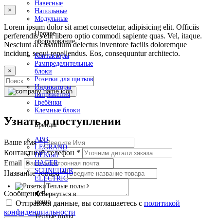
Навесные
×
Напольные
Модульные
Lorem ipsum dolor sit amet consectetur, adipisicing elit. Officiis
Прочее
perferendis velit libero optio commodi sapiente quas. Vel, itaque.
оборудование
Nesciunt accusantium delectus inventore facilis doloremque
incidunt, sequi repellendus. Eos, consequuntur architecto.
Контакторы
Рампределительные
×
блоки
Розетки для щитков
Индикаторы
напряжения
Гребёнки
Клемные блоки
Узнать о поступлении
Бренды
ABB
Ваше имя
*
LEGRAND
Контактный телефон
*
DEKraft
Email
HAGER
SCHNEIDER
Название товара
*
ELECTRIC
Теплые полы
Сообщение
Вернуться в
меню
Отправляя данные, вы соглашаетесь с
политикой
конфиденциальности
Теплые полы