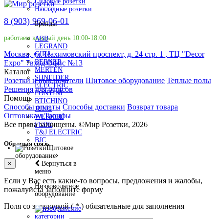
Силовые розетки
Накладные розетки
8 (903) 969-06-01
Бренды
работаем каждый день 10:00-18:00
ABB
LEGRAND
Москва, ул. Нахимовский проспект, д. 24 стр. 1 , ТЦ "Decor
GIRA
BERKER
Expo" 7вход Офис №13
MERTEN
Каталог
SHNEIDER
Розетки и выключатели
Щитовое оборудование
Теплые полы
ELECTRIC
Решения для офисов
FONTINI
Помощь
BTICHINO
Способы оплаты
Способы доставки
Возврат товара
JUNG
Оптовикам
Тарифы
WERKEL
Все права защищены.
©
Мир Розетки,
2026
FEDE
T&J ELECTRIC
BJC
Обратная связь
Щитовое
оборудование
Вернуться в
×
меню
Если у Вас есть какие-то вопросы, предложения и жалобы,
Низковольтное
пожалуйста заполните форму
оборудование
Поля со звездочкой (
*
) обязательные для заполнения