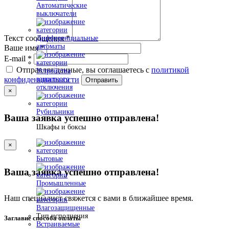
Автоматические
выключатели
Текст сообщения
*
Дифференциальные
автоматы
Ваше имя
*
E-mail
*
Отправляя данные, вы соглашаетесь с
политикой
Устройства
защитного
конфиденциальности
Отправить
отключения
×
Рубильники
Ваша заявка успешно отправлена!
Шкафы и боксы
×
Бытовые
Ваша заявка успешно отправлена!
Промышленные
Наш специалист свяжется с вами в ближайшее время.
Влагозащищенные
Тип исполнения
Заглавие способа оплаты
Встраиваемые