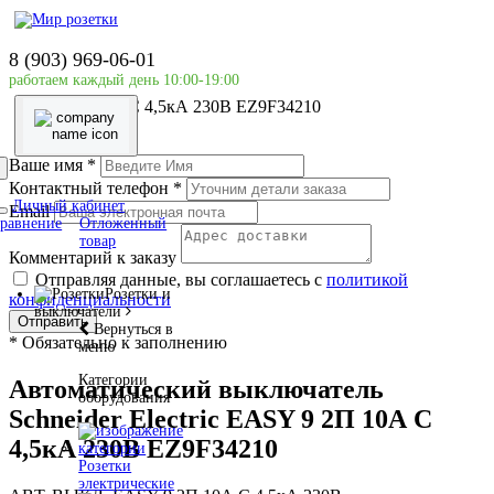
Главная страница
Силовое оборудование
8 (903) 969-06-01
Schneider Electric
работаем каждый день 10:00-19:00
Автоматический выключатель Schneider Electric EASY
9 2П 10А С 4,5кА 230В EZ9F34210
Ваше имя
*
Контактный телефон
*
Личный кабинет
Email
равнение
Отложенный
товар
Комментарий к заказу
Отправляя данные, вы соглашаетесь с
политикой
Розетки и
конфиденциальности
выключатели
Отправить
Вернуться в
*
Обязательно к заполнению
меню
Категории
Автоматический выключатель
оборудования
Schneider Electric EASY 9 2П 10А С
4,5кА 230В EZ9F34210
Розетки
электрические