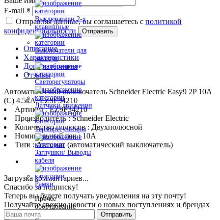
Ваше имя
*
E-mail
*
Выключатели 2-х
Отправляя данные, вы соглашаетесь с
политикой
клавишные
конфиденциальности
Отправить
Описание
Выключатели для
Характеристики
жалюзи
Доп. материалы
Отзывы
Светорегуляторы
Автоматический выключатель Schneider Electric Easy9 2P 10А
(C) 4.5кА, EZ9F34210
Датчики движения
Артикул : EZ9F34210
Производитель : Schneider Electric
Количество полюсов : Двухполюсной
Терморегуляторы
Номинальный ток : 10A
Тип: : Автомат (автоматический выключатель)
Заглушки/ Выводы
кабеля
Загрузка комментариев...
Рамки
Спасибо за подписку!
Теперь вы будете получать уведомления на эту почту!
Прочее
Получайте свежие новости о новых поступлениях и брендах
оборудование
Отправить