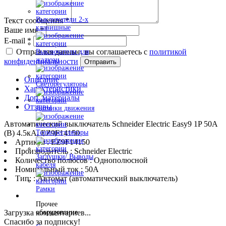
Выключатели 2-х
Текст сообщения
*
клавишные
Ваше имя
*
E-mail
*
Отправляя данные, вы соглашаетесь с
политикой
Выключатели для
жалюзи
конфиденциальности
Отправить
Описание
Светорегуляторы
Характеристики
Доп. материалы
Отзывы
Датчики движения
Автоматический выключатель Schneider Electric Easy9 1P 50А
(B) 4.5кА, EZ9F14150
Терморегуляторы
Артикул : EZ9F14150
Производитель : Schneider Electric
Заглушки/ Выводы
Количество полюсов : Однополюсной
кабеля
Номинальный ток : 50A
Тип: : Автомат (автоматический выключатель)
Рамки
Прочее
Загрузка комментариев...
оборудование
Спасибо за подписку!