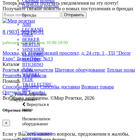
Силовые розетки
Теперь вы будете получать уведомления на эту почту!
Накладные розетки
Получайте свежие новости о новых поступлениях и брендах
Отправить
Бренды
ABB
LEGRAND
8 (903) 969-06-01
GIRA
BERKER
работаем каждый день 10:00-18:00
MERTEN
SHNEIDER
Москва, ул. Нахимовский проспект, д. 24 стр. 1 , ТЦ "Decor
ELECTRIC
Expo" 7вход Офис №13
FONTINI
Каталог
BTICHINO
Розетки и выключатели
Щитовое оборудование
Теплые полы
JUNG
WERKEL
Решения для офисов
FEDE
Помощь
T&J ELECTRIC
Способы оплаты
Способы доставки
Возврат товара
BJC
Оптовикам
Тарифы
Щитовое
Все права защищены.
©
Мир Розетки,
2026
оборудование
Вернуться в
меню
Обратная связь
Низковольтное
×
оборудование
Если у Вас есть какие-то вопросы, предложения и жалобы,
пожалуйста заполните форму