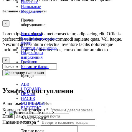
Навесные
Напольные
Заглавие способа оплаты
Модульные
Прочее
×
оборудование
Lorem ipsum dolor sit amet consectetur, adipisicing elit. Officiis
Контакторы
Рампределительные
perferendis velit libero optio commodi sapiente quas. Vel, itaque.
блоки
Nesciunt accusantium delectus inventore facilis doloremque
Розетки для щитков
incidunt, sequi repellendus. Eos, consequuntur architecto.
Индикаторы
напряжения
×
Гребёнки
Клемные блоки
Бренды
ABB
LEGRAND
Узнать о поступлении
DEKraft
HAGER
SCHNEIDER
Ваше имя
*
ELECTRIC
Контактный телефон
*
Теплые полы
Email
Вернуться в
Название товара
*
меню
Теплые полы