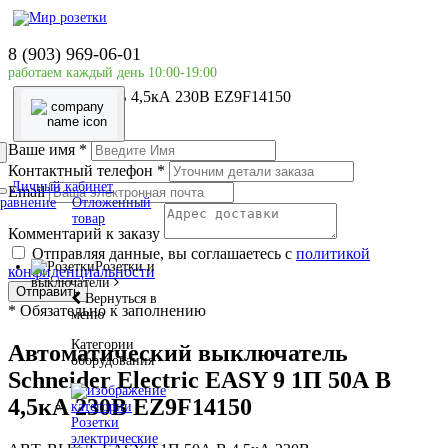
Главная страница
Силовое оборудование
8 (903) 969-06-01
Schneider Electric
работаем каждый день 10:00-19:00
Автоматический выключатель Schneider Electric EASY
9 1П 50А В 4,5кА 230В EZ9F14150
Ваше имя
*
Контактный телефон
*
Личный кабинет
Email
равнение
Отложенный
товар
Комментарий к заказу
Отправляя данные, вы соглашаетесь с
политикой
Розетки и
конфиденциальности
выключатели
Отправить
Вернуться в
*
Обязательно к заполнению
меню
Категории
Автоматический выключатель
оборудования
Schneider Electric EASY 9 1П 50А В
4,5кА 230В EZ9F14150
Розетки
электрические