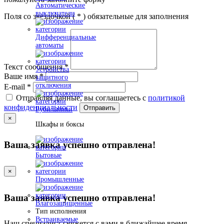
Автоматические
выключатели
Поля со звездочкой (
*
) обязательные для заполнения
Дифференциальные
автоматы
Текст сообщения
*
Устройства
Ваше имя
*
защитного
отключения
E-mail
*
Отправляя данные, вы соглашаетесь с
политикой
конфиденциальности
Отправить
Рубильники
×
Шкафы и боксы
Ваша заявка успешно отправлена!
Бытовые
×
Промышленные
Ваша заявка успешно отправлена!
Влагозащищенные
Тип исполнения
Встраиваемые
Наш специалист свяжется с вами в ближайшее время.