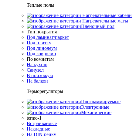
Теплые полы
Нагревательные кабели
Нагревательные маты
Пленочный пол
Тип покрытия
Под ламинат/паркет
Под плитку
Под линолеум
Под ковролин
По комнатам
На кухню
Санузел
В прихожую
На балкон
Терморегуляторы
Программируемые
Электронные
Механические
termo-1
Встраиваемые
Накладные
На DIN-рейку