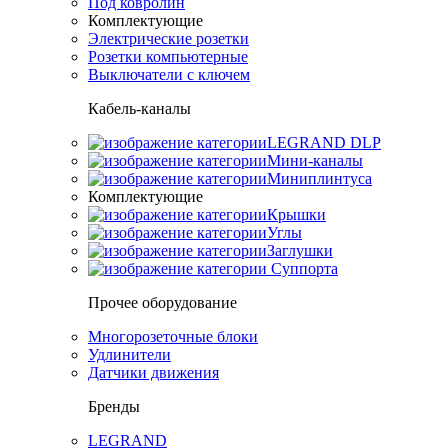
Под ковролин
Комплектующие
Электрические розетки
Розетки компьютерные
Выключатели с ключем
Кабель-каналы
LEGRAND DLP
Мини-каналы
Миниплинтуса
Комплектующие
Крышки
Углы
Заглушки
Суппорта
Прочее оборудование
Многорозеточные блоки
Удлинители
Датчики движения
Бренды
LEGRAND