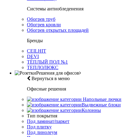
Системы антиобледенения
Обогрев труб
Обогрев кровли
Обогрев открытых площадей
Бренды
CEILHIT
DEVI
ТЁПЛЫЙ ПОЛ №1
ТЕПЛОЛЮКС
Решения для офисов
Вернуться в меню
Офисные решения
Напольные лючки
Выдвежные блоки
Колонны
Тип покрытия
Под ламинат/паркет
Под плитку
Под линолеум