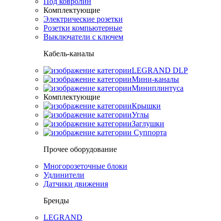
Под ковролин
Комплектующие
Электрические розетки
Розетки компьютерные
Выключатели с ключем
Кабель-каналы
LEGRAND DLP
Мини-каналы
Миниплинтуса
Комплектующие
Крышки
Углы
Заглушки
Суппорта
Прочее оборудование
Многорозеточные блоки
Удлинители
Датчики движения
Бренды
LEGRAND