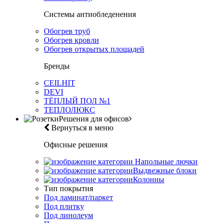
Системы антиобледенения
Обогрев труб
Обогрев кровли
Обогрев открытых площадей
Бренды
CEILHIT
DEVI
ТЁПЛЫЙ ПОЛ №1
ТЕПЛОЛЮКС
Решения для офисов
Вернуться в меню
Офисные решения
Напольные лючки
Выдвежные блоки
Колонны
Тип покрытия
Под ламинат/паркет
Под плитку
Под линолеум