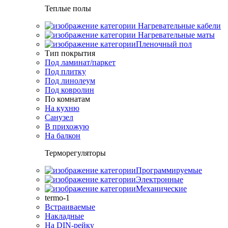
Теплые полы
Нагревательные кабели
Нагревательные маты
Пленочный пол
Тип покрытия
Под ламинат/паркет
Под плитку
Под линолеум
Под ковролин
По комнатам
На кухню
Санузел
В прихожую
На балкон
Терморегуляторы
Программируемые
Электронные
Механические
termo-1
Встраиваемые
Накладные
На DIN-рейку