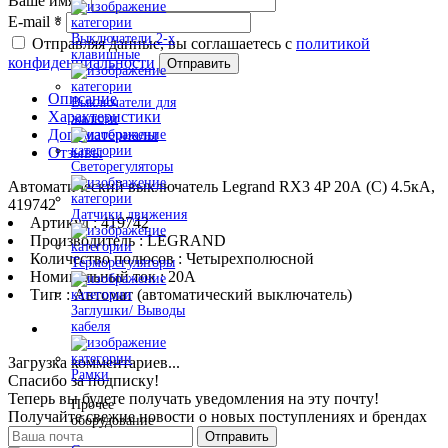
Ваше имя
*
E-mail
*
Выключатели 2-х
Отправляя данные, вы соглашаетесь с
политикой
клавишные
конфиденциальности
Отправить
Описание
Выключатели для
Характеристики
жалюзи
Доп. материалы
Отзывы
Светорегуляторы
Автоматический выключатель Legrand RX3 4P 20А (C) 4.5кА,
419742
Датчики движения
Артикул : 419742
Производитель : LEGRAND
Количество полюсов : Четырехполюсной
Терморегуляторы
Номинальный ток : 20A
Тип: : Автомат (автоматический выключатель)
Заглушки/ Выводы
кабеля
Загрузка комментариев...
Рамки
Спасибо за подписку!
Теперь вы будете получать уведомления на эту почту!
Прочее
Получайте свежие новости о новых поступлениях и брендах
оборудование
Отправить