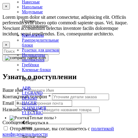
Навесные
×
Напольные
Модульные
Lorem ipsum dolor sit amet consectetur, adipisicing elit. Officiis
Прочее
perferendis velit libero optio commodi sapiente quas. Vel, itaque.
оборудование
Nesciunt accusantium delectus inventore facilis doloremque
incidunt, sequi repellendus. Eos, consequuntur architecto.
Контакторы
Рампределительные
×
блоки
Розетки для щитков
Индикаторы
напряжения
Гребёнки
Клемные блоки
Узнать о поступлении
Бренды
ABB
Ваше имя
*
LEGRAND
Контактный телефон
*
DEKraft
Email
HAGER
SCHNEIDER
Название товара
*
ELECTRIC
Теплые полы
Сообщение
Вернуться в
меню
Отправляя данные, вы соглашаетесь с
политикой
конфиденциальности
Теплые полы