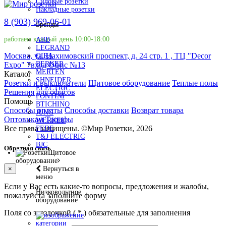
Силовые розетки
Накладные розетки
8 (903) 969-06-01
Бренды
работаем каждый день 10:00-18:00
ABB
LEGRAND
Москва, ул. Нахимовский проспект, д. 24 стр. 1 , ТЦ "Decor
GIRA
BERKER
Expo" 7вход Офис №13
MERTEN
Каталог
SHNEIDER
Розетки и выключатели
Щитовое оборудование
Теплые полы
ELECTRIC
Решения для офисов
FONTINI
Помощь
BTICHINO
Способы оплаты
Способы доставки
Возврат товара
JUNG
Оптовикам
Тарифы
WERKEL
Все права защищены.
©
Мир Розетки,
2026
FEDE
T&J ELECTRIC
BJC
Обратная связь
Щитовое
оборудование
Вернуться в
×
меню
Если у Вас есть какие-то вопросы, предложения и жалобы,
Низковольтное
пожалуйста заполните форму
оборудование
Поля со звездочкой (
*
) обязательные для заполнения