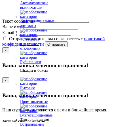
Автоматические
выключатели
Текст сообщения
*
Дифференциальные
автоматы
Ваше имя
*
E-mail
*
Отправляя данные, вы соглашаетесь с
политикой
Устройства
защитного
конфиденциальности
Отправить
отключения
×
Рубильники
Ваша заявка успешно отправлена!
Шкафы и боксы
×
Бытовые
Ваша заявка успешно отправлена!
Промышленные
Наш специалист свяжется с вами в ближайшее время.
Влагозащищенные
Тип исполнения
Заглавие способа оплаты
Встраиваемые