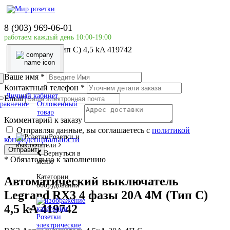
Главная страница
Силовое оборудование
8 (903) 969-06-01
LEGRAND
работаем каждый день 10:00-19:00
Автоматический выключатель Legrand RX3 4 фазы
20A 4М (Тип C) 4,5 kA 419742
Ваше имя
*
Контактный телефон
*
Личный кабинет
Email
равнение
Отложенный
товар
Комментарий к заказу
Отправляя данные, вы соглашаетесь с
политикой
Розетки и
конфиденциальности
выключатели
Отправить
Вернуться в
*
Обязательно к заполнению
меню
Категории
Автоматический выключатель
оборудования
Legrand RX3 4 фазы 20A 4М (Тип C)
4,5 kA 419742
Розетки
электрические