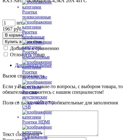
RX3 Авт.выключатель 4,5кА 20А 4П C
Розетки
телевизионные
шт
1967
руб.
Розетки
В корзину
телефонные
Купить в один клик
Добавить к сравнению
Розетки
Отложить товар
компьютерные
Дополнительные
Розетки
Вызов специалиста
акустические
Если у Вас есть какие-то вопросы, с выбором товара, то
обязательно свяжитесь с нашим специалистом!
Розетки
акустические
Розетки
Поля со звездочкой (
*
) обязательные для заполнения
USB
Розетки HDMI
Текст сообщения
*
Выключатели