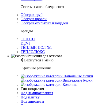
Системы антиобледенения
Обогрев труб
Обогрев кровли
Обогрев открытых площадей
Бренды
CEILHIT
DEVI
ТЁПЛЫЙ ПОЛ №1
ТЕПЛОЛЮКС
Решения для офисов
Вернуться в меню
Офисные решения
Напольные лючки
Выдвежные блоки
Колонны
Тип покрытия
Под ламинат/паркет
Под плитку
Под линолеум