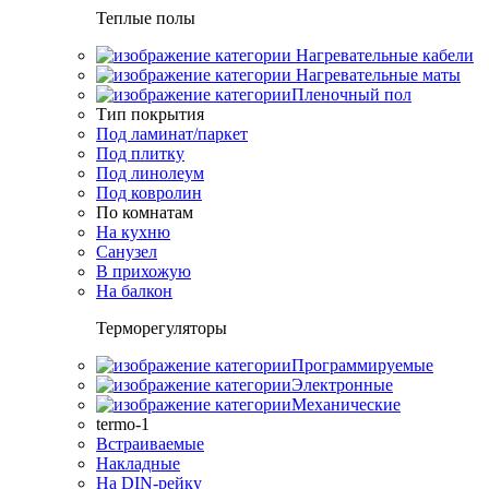
Теплые полы
Нагревательные кабели
Нагревательные маты
Пленочный пол
Тип покрытия
Под ламинат/паркет
Под плитку
Под линолеум
Под ковролин
По комнатам
На кухню
Санузел
В прихожую
На балкон
Терморегуляторы
Программируемые
Электронные
Механические
termo-1
Встраиваемые
Накладные
На DIN-рейку