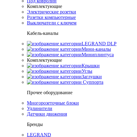
Под ковролин
Комплектующие
Электрические розетки
Розетки компьютерные
Выключатели с ключем
Кабель-каналы
LEGRAND DLP
Мини-каналы
Миниплинтуса
Комплектующие
Крышки
Углы
Заглушки
Суппорта
Прочее оборудование
Многорозеточные блоки
Удлинители
Датчики движения
Бренды
LEGRAND