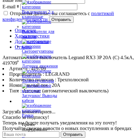
Ваше имя
*
E-mail
*
Выключатели 2-х
Отправляя данные, вы соглашаетесь с
политикой
клавишные
конфиденциальности
Отправить
Описание
Выключатели для
Характеристики
жалюзи
Доп. материалы
Отзывы
Светорегуляторы
Автоматический выключатель Legrand RX3 3P 20А (C) 4.5кА,
419709
Датчики движения
Артикул : 419709
Производитель : LEGRAND
Количество полюсов : Трехполюсной
Терморегуляторы
Номинальный ток : 20A
Тип: : Автомат (автоматический выключатель)
Заглушки/ Выводы
кабеля
Загрузка комментариев...
Рамки
Спасибо за подписку!
Теперь вы будете получать уведомления на эту почту!
Прочее
Получайте свежие новости о новых поступлениях и брендах
оборудование
Отправить