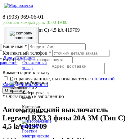
Главная страница
Силовое оборудование
8 (903) 969-06-01
LEGRAND
работаем каждый день 10:00-19:00
Автоматический выключатель Legrand RX3 3 фазы
20A 3М (Тип C) 4,5 kA 419709
Ваше имя
*
Контактный телефон
*
Личный кабинет
Email
равнение
Отложенный
товар
Комментарий к заказу
Отправляя данные, вы соглашаетесь с
политикой
Розетки и
конфиденциальности
выключатели
Отправить
Вернуться в
*
Обязательно к заполнению
меню
Категории
Автоматический выключатель
оборудования
Legrand RX3 3 фазы 20A 3М (Тип C)
4,5 kA 419709
Розетки
электрические