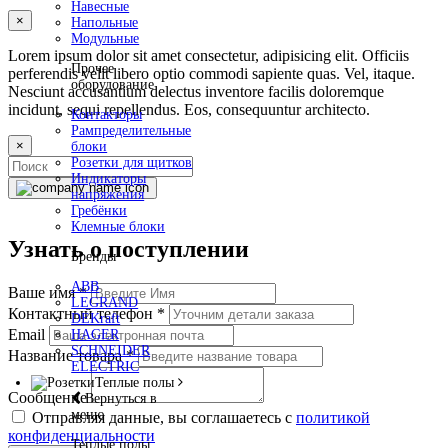
Навесные
×
Напольные
Модульные
Lorem ipsum dolor sit amet consectetur, adipisicing elit. Officiis
Прочее
perferendis velit libero optio commodi sapiente quas. Vel, itaque.
оборудование
Nesciunt accusantium delectus inventore facilis doloremque
incidunt, sequi repellendus. Eos, consequuntur architecto.
Контакторы
Рампределительные
×
блоки
Розетки для щитков
Индикаторы
напряжения
Гребёнки
Клемные блоки
Узнать о поступлении
Бренды
ABB
Ваше имя
*
LEGRAND
Контактный телефон
*
DEKraft
Email
HAGER
SCHNEIDER
Название товара
*
ELECTRIC
Теплые полы
Сообщение
Вернуться в
меню
Отправляя данные, вы соглашаетесь с
политикой
конфиденциальности
Теплые полы