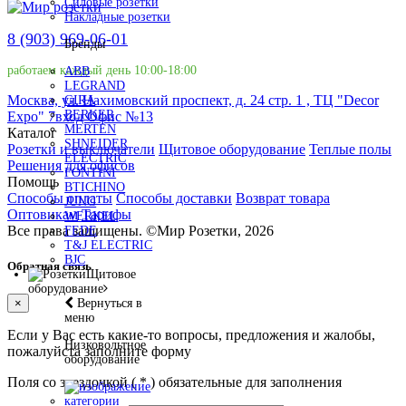
Силовые розетки
Накладные розетки
8 (903) 969-06-01
Бренды
работаем каждый день 10:00-18:00
ABB
LEGRAND
Москва, ул. Нахимовский проспект, д. 24 стр. 1 , ТЦ "Decor
GIRA
BERKER
Expo" 7вход Офис №13
MERTEN
Каталог
SHNEIDER
Розетки и выключатели
Щитовое оборудование
Теплые полы
ELECTRIC
Решения для офисов
FONTINI
Помощь
BTICHINO
Способы оплаты
Способы доставки
Возврат товара
JUNG
Оптовикам
Тарифы
WERKEL
Все права защищены.
©
Мир Розетки,
2026
FEDE
T&J ELECTRIC
BJC
Обратная связь
Щитовое
оборудование
Вернуться в
×
меню
Если у Вас есть какие-то вопросы, предложения и жалобы,
Низковольтное
пожалуйста заполните форму
оборудование
Поля со звездочкой (
*
) обязательные для заполнения