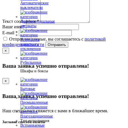
Автоматические
выключатели
Текст сообщения
*
Дифференциальные
автоматы
Ваше имя
*
E-mail
*
Отправляя данные, вы соглашаетесь с
политикой
Устройства
защитного
конфиденциальности
Отправить
отключения
×
Рубильники
Ваша заявка успешно отправлена!
Шкафы и боксы
×
Бытовые
Ваша заявка успешно отправлена!
Промышленные
Наш специалист свяжется с вами в ближайшее время.
Влагозащищенные
Тип исполнения
Заглавие способа оплаты
Встраиваемые