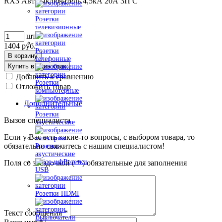
RX3 Авт.выключатель 4,5кА 20А 3П C
Розетки
телевизионные
шт
1404
руб.
Розетки
В корзину
телефонные
Купить в один клик
Добавить к сравнению
Розетки
Отложить товар
компьютерные
Дополнительные
Розетки
Вызов специалиста
акустические
Если у Вас есть какие-то вопросы, с выбором товара, то
обязательно свяжитесь с нашим специалистом!
Розетки
акустические
Розетки
Поля со звездочкой (
*
) обязательные для заполнения
USB
Розетки HDMI
Текст сообщения
*
Выключатели