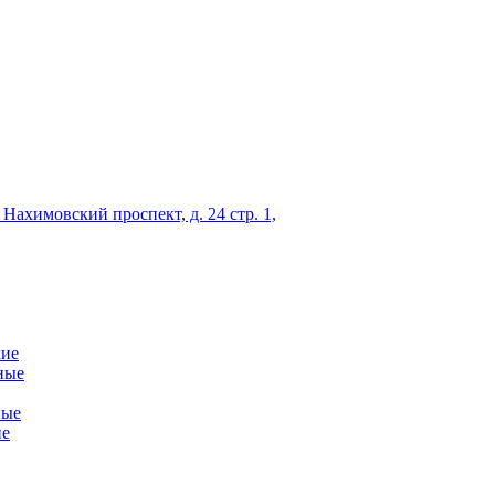
 Нахимовский проспект, д. 24 стр. 1,
кие
ные
ные
ие