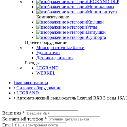
LEGRAND DLP
Мини-каналы
Миниплинтуса
Комплектующие
Крышки
Углы
Заглушки
Суппорта
Прочее оборудование
Многорозеточные блоки
Удлинители
Датчики движения
Бренды
LEGRAND
WERKEL
Главная страница
Силовое оборудование
LEGRAND
Автоматический выключатель Legrand RX3 3 фазы 16A 3
Ваше имя
*
Контактный телефон
*
Email