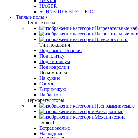
DEKraft
HAGER
SCHNEIDER ELECTRIC
Теплые полы
Теплые полы
Нагревательные каб
Нагревательные ма
Пленочный пол
Тип покрытия
Под ламинат/паркет
Под плитку
Под линолеум
Под ковролин
По комнатам
На кухню
Санузел
В прихожую
На балкон
Терморегуляторы
Программируемые
Электронные
Механические
termo-1
Встраиваемые
Накладные