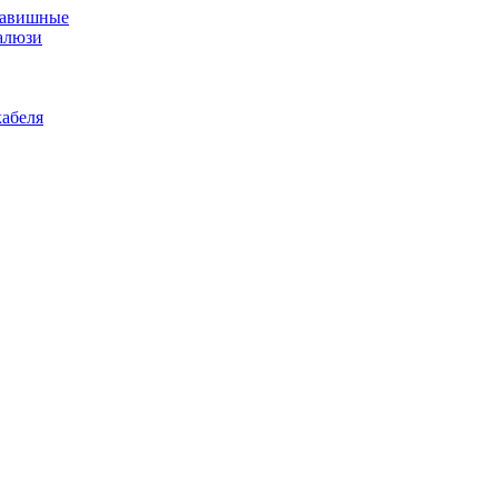
лавишные
алюзи
абеля