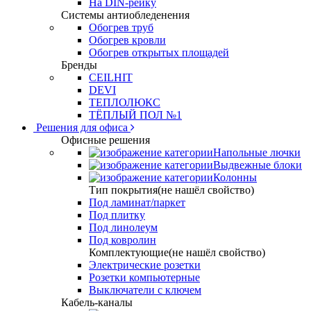
На DIN-рейку
Системы антиобледенения
Обогрев труб
Обогрев кровли
Обогрев открытых площадей
Бренды
CEILHIT
DEVI
ТЕПЛОЛЮКС
ТЁПЛЫЙ ПОЛ №1
Решения для офиса
Офисные решения
Напольные лючки
Выдвежные блоки
Колонны
Тип покрытия(не нашёл свойство)
Под ламинат/паркет
Под плитку
Под линолеум
Под ковролин
Комплектующие(не нашёл свойство)
Электрические розетки
Розетки компьютерные
Выключатели с ключем
Кабель-каналы