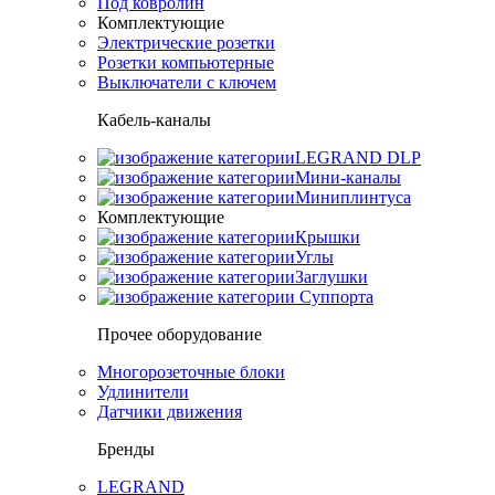
Под ковролин
Комплектующие
Электрические розетки
Розетки компьютерные
Выключатели с ключем
Кабель-каналы
LEGRAND DLP
Мини-каналы
Миниплинтуса
Комплектующие
Крышки
Углы
Заглушки
Суппорта
Прочее оборудование
Многорозеточные блоки
Удлинители
Датчики движения
Бренды
LEGRAND