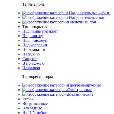
Теплые полы
Нагревательные кабели
Нагревательные маты
Пленочный пол
Тип покрытия
Под ламинат/паркет
Под плитку
Под линолеум
Под ковролин
По комнатам
На кухню
Санузел
В прихожую
На балкон
Терморегуляторы
Программируемые
Электронные
Механические
termo-1
Встраиваемые
Накладные
На DIN-рейку