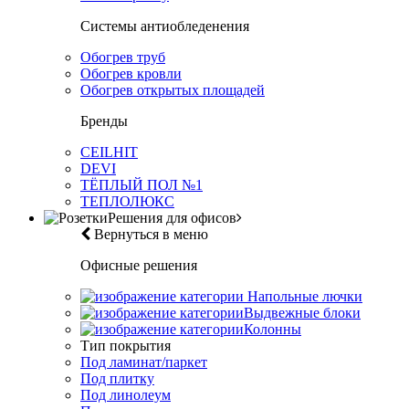
Системы антиобледенения
Обогрев труб
Обогрев кровли
Обогрев открытых площадей
Бренды
CEILHIT
DEVI
ТЁПЛЫЙ ПОЛ №1
ТЕПЛОЛЮКС
Решения для офисов
Вернуться в меню
Офисные решения
Напольные лючки
Выдвежные блоки
Колонны
Тип покрытия
Под ламинат/паркет
Под плитку
Под линолеум