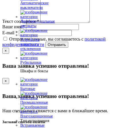
Автоматические
выключатели
Текст сообщения
*
Дифференциальные
автоматы
Ваше имя
*
E-mail
*
Отправляя данные, вы соглашаетесь с
политикой
Устройства
защитного
конфиденциальности
Отправить
отключения
×
Рубильники
Ваша заявка успешно отправлена!
Шкафы и боксы
×
Бытовые
Ваша заявка успешно отправлена!
Промышленные
Наш специалист свяжется с вами в ближайшее время.
Влагозащищенные
Тип исполнения
Заглавие способа оплаты
Встраиваемые