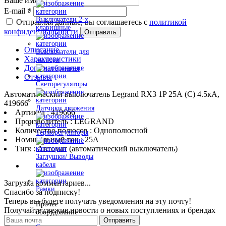
Ваше имя
*
E-mail
*
Выключатели 2-х
Отправляя данные, вы соглашаетесь с
политикой
клавишные
конфиденциальности
Отправить
Описание
Выключатели для
Характеристики
жалюзи
Доп. материалы
Отзывы
Светорегуляторы
Автоматический выключатель Legrand RX3 1P 25А (C) 4.5кА,
419666
Датчики движения
Артикул : 419666
Производитель : LEGRAND
Количество полюсов : Однополюсной
Терморегуляторы
Номинальный ток : 25A
Тип: : Автомат (автоматический выключатель)
Заглушки/ Выводы
кабеля
Загрузка комментариев...
Рамки
Спасибо за подписку!
Теперь вы будете получать уведомления на эту почту!
Прочее
Получайте свежие новости о новых поступлениях и брендах
оборудование
Отправить