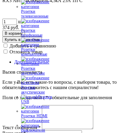
RX3 Авт.выключатель 4,5кА 25А 1П C
Розетки
телевизионные
шт
374
руб.
Розетки
В корзину
телефонные
Купить в один клик
Добавить к сравнению
Розетки
Отложить товар
компьютерные
Дополнительные
Розетки
Вызов специалиста
акустические
Если у Вас есть какие-то вопросы, с выбором товара, то
обязательно свяжитесь с нашим специалистом!
Розетки
акустические
Розетки
Поля со звездочкой (
*
) обязательные для заполнения
USB
Розетки HDMI
Текст сообщения
*
Выключатели