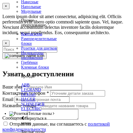
Навесные
×
Напольные
Модульные
Lorem ipsum dolor sit amet consectetur, adipisicing elit. Officiis
Прочее
perferendis velit libero optio commodi sapiente quas. Vel, itaque.
оборудование
Nesciunt accusantium delectus inventore facilis doloremque
incidunt, sequi repellendus. Eos, consequuntur architecto.
Контакторы
Рампределительные
×
блоки
Розетки для щитков
Индикаторы
напряжения
Гребёнки
Клемные блоки
Узнать о поступлении
Бренды
ABB
Ваше имя
*
LEGRAND
Контактный телефон
*
DEKraft
Email
HAGER
SCHNEIDER
Название товара
*
ELECTRIC
Теплые полы
Сообщение
Вернуться в
меню
Отправляя данные, вы соглашаетесь с
политикой
конфиденциальности
Теплые полы