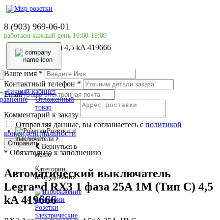
Главная страница
Силовое оборудование
8 (903) 969-06-01
LEGRAND
работаем каждый день 10:00-19:00
Автоматический выключатель Legrand RX3 1 фаза 25A
1М (Тип C) 4,5 kA 419666
Ваше имя
*
Контактный телефон
*
Личный кабинет
Email
равнение
Отложенный
товар
Комментарий к заказу
Отправляя данные, вы соглашаетесь с
политикой
Розетки и
конфиденциальности
выключатели
Отправить
Вернуться в
*
Обязательно к заполнению
меню
Категории
Автоматический выключатель
оборудования
Legrand RX3 1 фаза 25A 1М (Тип C) 4,5
kA 419666
Розетки
электрические