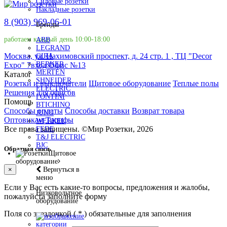
Силовые розетки
Накладные розетки
8 (903) 969-06-01
Бренды
работаем каждый день 10:00-18:00
ABB
LEGRAND
Москва, ул. Нахимовский проспект, д. 24 стр. 1 , ТЦ "Decor
GIRA
BERKER
Expo" 7вход Офис №13
MERTEN
Каталог
SHNEIDER
Розетки и выключатели
Щитовое оборудование
Теплые полы
ELECTRIC
Решения для офисов
FONTINI
Помощь
BTICHINO
Способы оплаты
Способы доставки
Возврат товара
JUNG
Оптовикам
Тарифы
WERKEL
Все права защищены.
©
Мир Розетки,
2026
FEDE
T&J ELECTRIC
BJC
Обратная связь
Щитовое
оборудование
Вернуться в
×
меню
Если у Вас есть какие-то вопросы, предложения и жалобы,
Низковольтное
пожалуйста заполните форму
оборудование
Поля со звездочкой (
*
) обязательные для заполнения