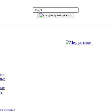
кие
ные
ные
ие
лавишные