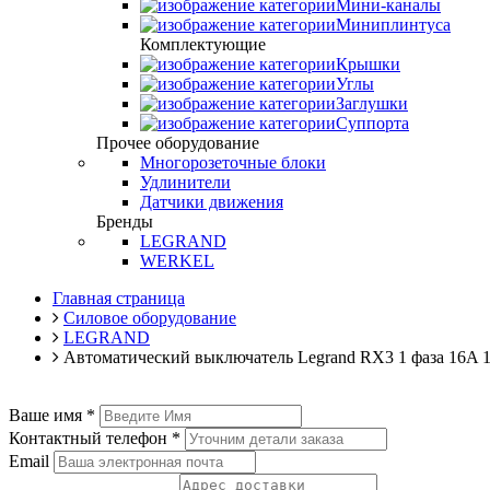
Мини-каналы
Миниплинтуса
Комплектующие
Крышки
Углы
Заглушки
Суппорта
Прочее оборудование
Многорозеточные блоки
Удлинители
Датчики движения
Бренды
LEGRAND
WERKEL
Главная страница
Силовое оборудование
LEGRAND
Автоматический выключатель Legrand RX3 1 фаза 16A 1
Ваше имя
*
Контактный телефон
*
Email