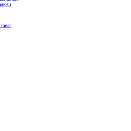
алюзи
абеля