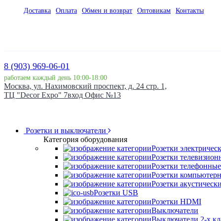
Доставка
Оплата
Обмен и возврат
Оптовикам
Контакты
8 (903) 969-06-01
работаем каждый день 10:00-18:00
Москва, ул. Нахимовский проспект, д. 24 стр. 1,
ТЦ "Decor Expo" 7вход Офис №13
Розетки и выключатели
Категория оборудования
Розетки электричес
Розетки телевизион
Розетки телефонные
Розетки компьютер
Розетки акустическ
Розетки USB
Розетки HDMI
Выключатели
Выключатели 2-х к