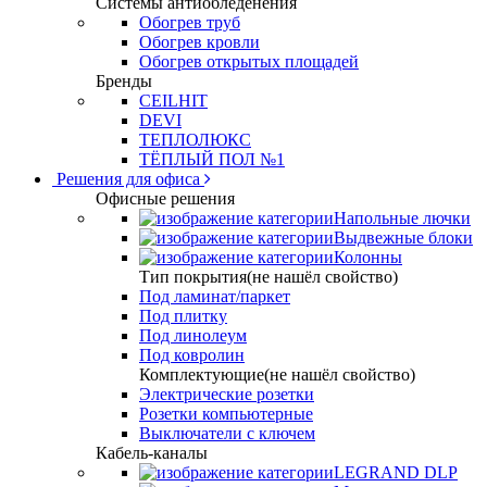
Системы антиобледенения
Обогрев труб
Обогрев кровли
Обогрев открытых площадей
Бренды
CEILHIT
DEVI
ТЕПЛОЛЮКС
ТЁПЛЫЙ ПОЛ №1
Решения для офиса
Офисные решения
Напольные лючки
Выдвежные блоки
Колонны
Тип покрытия(не нашёл свойство)
Под ламинат/паркет
Под плитку
Под линолеум
Под ковролин
Комплектующие(не нашёл свойство)
Электрические розетки
Розетки компьютерные
Выключатели с ключем
Кабель-каналы
LEGRAND DLP