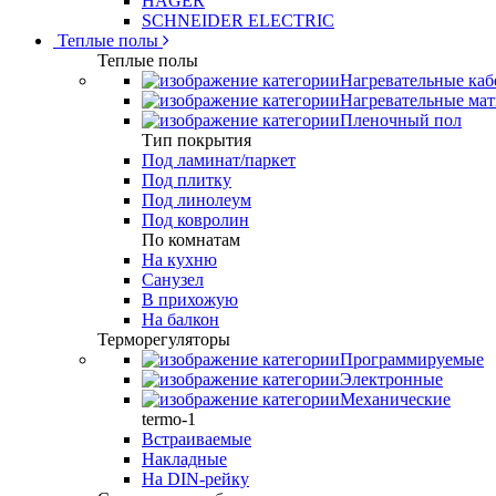
HAGER
SCHNEIDER ELECTRIC
Теплые полы
Теплые полы
Нагревательные каб
Нагревательные ма
Пленочный пол
Тип покрытия
Под ламинат/паркет
Под плитку
Под линолеум
Под ковролин
По комнатам
На кухню
Санузел
В прихожую
На балкон
Терморегуляторы
Программируемые
Электронные
Механические
termo-1
Встраиваемые
Накладные
На DIN-рейку