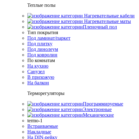
Теплые полы
Нагревательные кабели
Нагревательные маты
Пленочный пол
Тип покрытия
Под ламинат/паркет
Под плитку
Под линолеум
Под ковролин
По комнатам
На кухню
Санузел
В прихожую
На балкон
Терморегуляторы
Программируемые
Электронные
Механические
termo-1
Встраиваемые
Накладные
На DIN-рейку