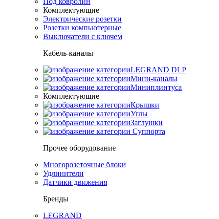
Под ковролин
Комплектующие
Электрические розетки
Розетки компьютерные
Выключатели с ключем
Кабель-каналы
LEGRAND DLP
Мини-каналы
Миниплинтуса
Комплектующие
Крышки
Углы
Заглушки
Суппорта
Прочее оборудование
Многорозеточные блоки
Удлинители
Датчики движения
Бренды
LEGRAND