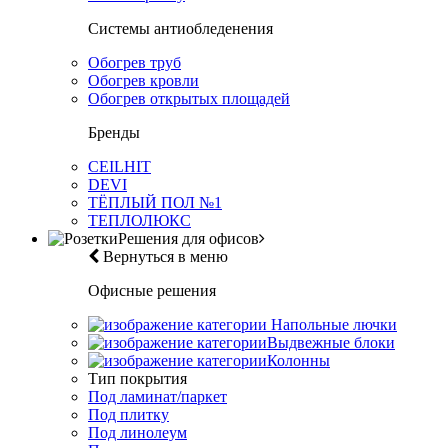
Системы антиобледенения
Обогрев труб
Обогрев кровли
Обогрев открытых площадей
Бренды
CEILHIT
DEVI
ТЁПЛЫЙ ПОЛ №1
ТЕПЛОЛЮКС
Решения для офисов
Вернуться в меню
Офисные решения
Напольные лючки
Выдвежные блоки
Колонны
Тип покрытия
Под ламинат/паркет
Под плитку
Под линолеум