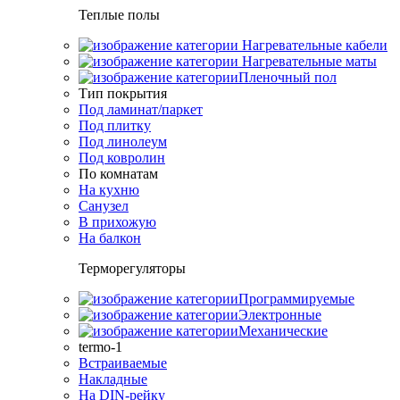
Теплые полы
Нагревательные кабели
Нагревательные маты
Пленочный пол
Тип покрытия
Под ламинат/паркет
Под плитку
Под линолеум
Под ковролин
По комнатам
На кухню
Санузел
В прихожую
На балкон
Терморегуляторы
Программируемые
Электронные
Механические
termo-1
Встраиваемые
Накладные
На DIN-рейку