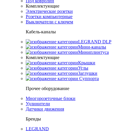
Под ковролин
Комплектующие
Электрические розетки
Розетки компьютерные
Выключатели с ключем
Кабель-каналы
LEGRAND DLP
Мини-каналы
Миниплинтуса
Комплектующие
Крышки
Углы
Заглушки
Суппорта
Прочее оборудование
Многорозеточные блоки
Удлинители
Датчики движения
Бренды
LEGRAND