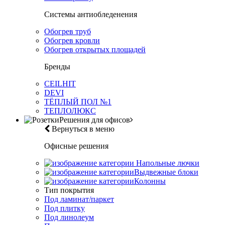
Системы антиобледенения
Обогрев труб
Обогрев кровли
Обогрев открытых площадей
Бренды
CEILHIT
DEVI
ТЁПЛЫЙ ПОЛ №1
ТЕПЛОЛЮКС
Решения для офисов
Вернуться в меню
Офисные решения
Напольные лючки
Выдвежные блоки
Колонны
Тип покрытия
Под ламинат/паркет
Под плитку
Под линолеум