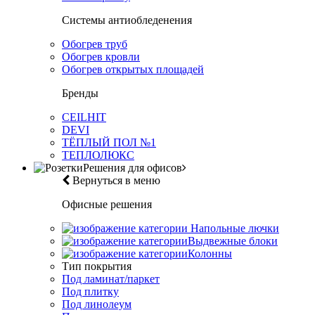
Системы антиобледенения
Обогрев труб
Обогрев кровли
Обогрев открытых площадей
Бренды
CEILHIT
DEVI
ТЁПЛЫЙ ПОЛ №1
ТЕПЛОЛЮКС
Решения для офисов
Вернуться в меню
Офисные решения
Напольные лючки
Выдвежные блоки
Колонны
Тип покрытия
Под ламинат/паркет
Под плитку
Под линолеум