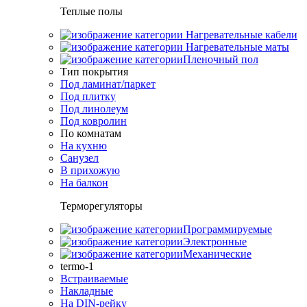
Теплые полы
Нагревательные кабели
Нагревательные маты
Пленочный пол
Тип покрытия
Под ламинат/паркет
Под плитку
Под линолеум
Под ковролин
По комнатам
На кухню
Санузел
В прихожую
На балкон
Терморегуляторы
Программируемые
Электронные
Механические
termo-1
Встраиваемые
Накладные
На DIN-рейку