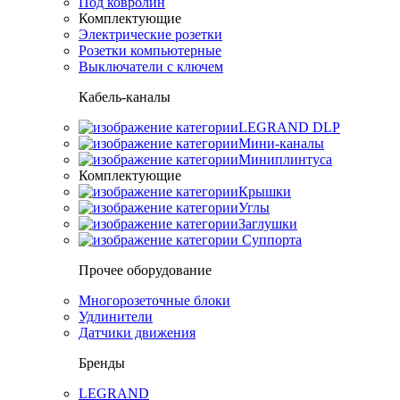
Под ковролин
Комплектующие
Электрические розетки
Розетки компьютерные
Выключатели с ключем
Кабель-каналы
LEGRAND DLP
Мини-каналы
Миниплинтуса
Комплектующие
Крышки
Углы
Заглушки
Суппорта
Прочее оборудование
Многорозеточные блоки
Удлинители
Датчики движения
Бренды
LEGRAND