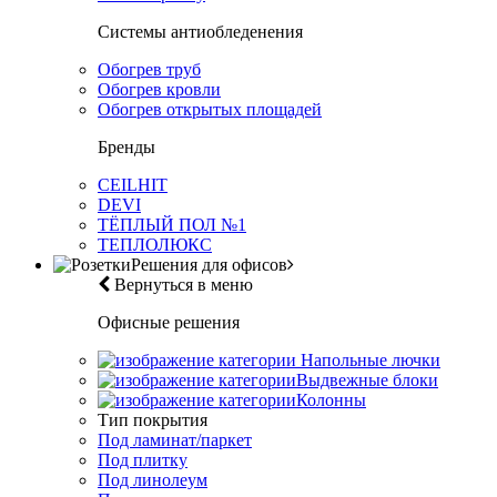
Системы антиобледенения
Обогрев труб
Обогрев кровли
Обогрев открытых площадей
Бренды
CEILHIT
DEVI
ТЁПЛЫЙ ПОЛ №1
ТЕПЛОЛЮКС
Решения для офисов
Вернуться в меню
Офисные решения
Напольные лючки
Выдвежные блоки
Колонны
Тип покрытия
Под ламинат/паркет
Под плитку
Под линолеум