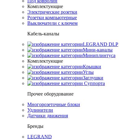
Под ковролин
Комплектующие
Электрические розетки
Розетки компьютерные
Выключатели с ключем
Кабель-каналы
LEGRAND DLP
Мини-каналы
Миниплинтуса
Комплектующие
Крышки
Углы
Заглушки
Суппорта
Прочее оборудование
Многорозеточные блоки
Удлинители
Датчики движения
Бренды
LEGRAND