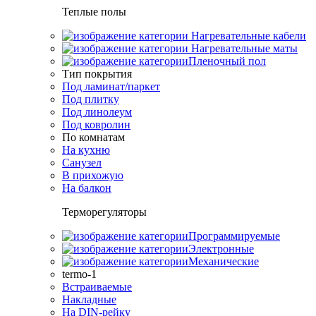
Теплые полы
Нагревательные кабели
Нагревательные маты
Пленочный пол
Тип покрытия
Под ламинат/паркет
Под плитку
Под линолеум
Под ковролин
По комнатам
На кухню
Санузел
В прихожую
На балкон
Терморегуляторы
Программируемые
Электронные
Механические
termo-1
Встраиваемые
Накладные
На DIN-рейку