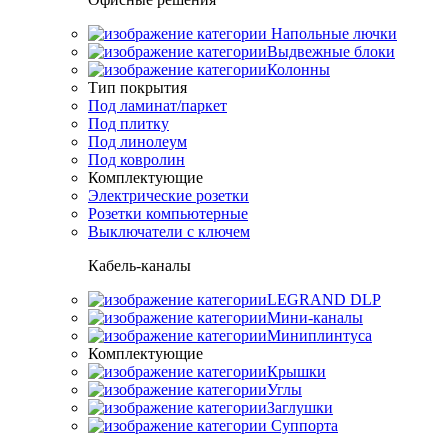
Напольные лючки
Выдвежные блоки
Колонны
Тип покрытия
Под ламинат/паркет
Под плитку
Под линолеум
Под ковролин
Комплектующие
Электрические розетки
Розетки компьютерные
Выключатели с ключем
Кабель-каналы
LEGRAND DLP
Мини-каналы
Миниплинтуса
Комплектующие
Крышки
Углы
Заглушки
Суппорта