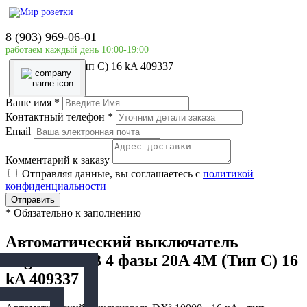
Главная страница
Силовое оборудование
8 (903) 969-06-01
LEGRAND
работаем каждый день 10:00-19:00
Автоматический выключатель Legrand DX3 4 фазы
20A 4М (Тип C) 16 kA 409337
Ваше имя
*
Контактный телефон
*
Email
Комментарий к заказу
Отправляя данные, вы соглашаетесь с
политикой
конфиденциальности
Отправить
*
Обязательно к заполнению
Автоматический выключатель
Legrand DX3 4 фазы 20A 4М (Тип C) 16
kA 409337