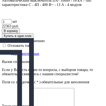
Автоматический выключатель DX³ 10000 - 16 кА - тип
характеристики С - 4П - 400 В~ - 13 А - 4 модуля
шт
22363
руб.
В корзину
Купить в один клик
Добавить к сравнению
Отложить товар
Дополнительные
Вызов специалиста
Если у Вас есть какие-то вопросы, с выбором товара, то
обязательно свяжитесь с нашим специалистом!
Поля со звездочкой (
*
) обязательные для заполнения
Текст сообщения
*