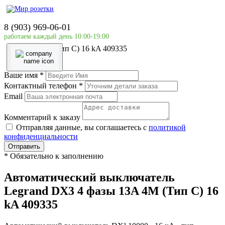
Главная страница
Силовое оборудование
8 (903) 969-06-01
LEGRAND
работаем каждый день 10:00-19:00
Автоматический выключатель Legrand DX3 4 фазы
13A 4М (Тип C) 16 kA 409335
Ваше имя
*
Контактный телефон
*
Email
Комментарий к заказу
Отправляя данные, вы соглашаетесь с
политикой
конфиденциальности
Отправить
*
Обязательно к заполнению
Автоматический выключатель
Legrand DX3 4 фазы 13A 4М (Тип C) 16
kA 409335