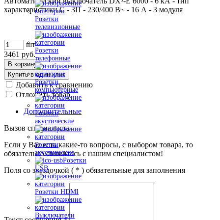
Автоматический выключатель DX³-E 6000 - 6 кА - тип
характеристики C - 3П - 230/400 В~ - 16 А - 3 модуля
Розетки
телевизионные
шт
Розетки
3461
руб.
телефонные
В корзину
Купить в один клик
Розетки
Добавить к сравнению
компьютерные
Отложить товар
Дополнительные
Розетки
акустические
Вызов специалиста
Если у Вас есть какие-то вопросы, с выбором товара, то
Розетки
акустические
обязательно свяжитесь с нашим специалистом!
Розетки
USB
Поля со звездочкой (
*
) обязательные для заполнения
Розетки HDMI
Выключатели
Текст сообщения
*