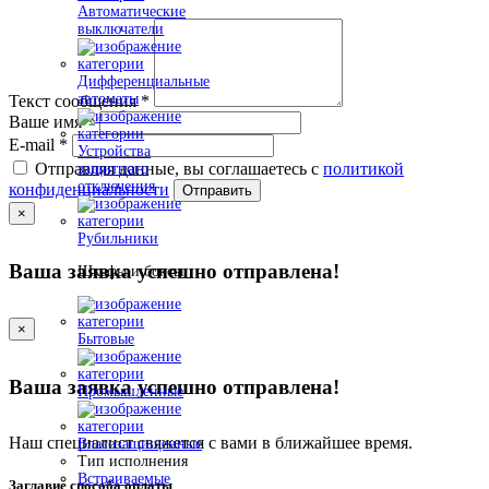
Автоматические
выключатели
Дифференциальные
автоматы
Текст сообщения
*
Ваше имя
*
E-mail
*
Устройства
Отправляя данные, вы соглашаетесь с
политикой
защитного
отключения
конфиденциальности
Отправить
×
Рубильники
Ваша заявка успешно отправлена!
Шкафы и боксы
×
Бытовые
Ваша заявка успешно отправлена!
Промышленные
Наш специалист свяжется с вами в ближайшее время.
Влагозащищенные
Тип исполнения
Встраиваемые
Заглавие способа оплаты