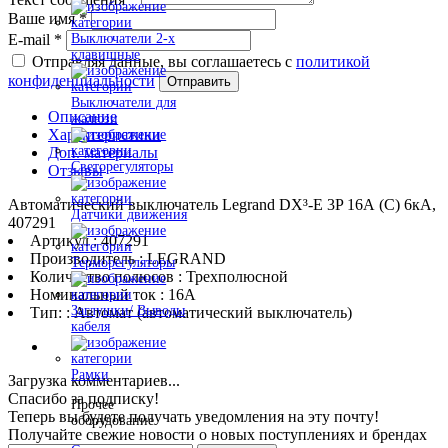
Ваше имя
*
E-mail
*
Выключатели 2-х
клавишные
Отправляя данные, вы соглашаетесь с
политикой
конфиденциальности
Отправить
Выключатели для
Описание
жалюзи
Характеристики
Доп. материалы
Светорегуляторы
Отзывы
Автоматический выключатель Legrand DX³-E 3P 16А (C) 6кА,
Датчики движения
407291
Артикул : 407291
Производитель : LEGRAND
Терморегуляторы
Количество полюсов : Трехполюсной
Номинальный ток : 16A
Заглушки/ Выводы
Тип: : Автомат (автоматический выключатель)
кабеля
Рамки
Загрузка комментариев...
Спасибо за подписку!
Прочее
Теперь вы будете получать уведомления на эту почту!
оборудование
Получайте свежие новости о новых поступлениях и брендах