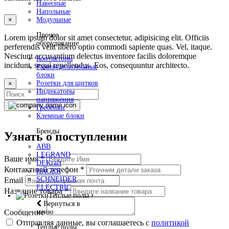
Навесные
Напольные
×
Модульные
Прочее
Lorem ipsum dolor sit amet consectetur, adipisicing elit. Officiis
оборудование
perferendis velit libero optio commodi sapiente quas. Vel, itaque.
Nesciunt accusantium delectus inventore facilis doloremque
Контакторы
incidunt, sequi repellendus. Eos, consequuntur architecto.
Рампределительные
блоки
Розетки для щитков
×
Индикаторы
напряжения
Гребёнки
Клемные блоки
Бренды
Узнать о поступлении
ABB
LEGRAND
Ваше имя
*
DEKraft
Контактный телефон
*
HAGER
SCHNEIDER
Email
ELECTRIC
Название товара
*
Теплые полы
Вернуться в
меню
Сообщение
Отправляя данные, вы соглашаетесь с
политикой
Теплые полы