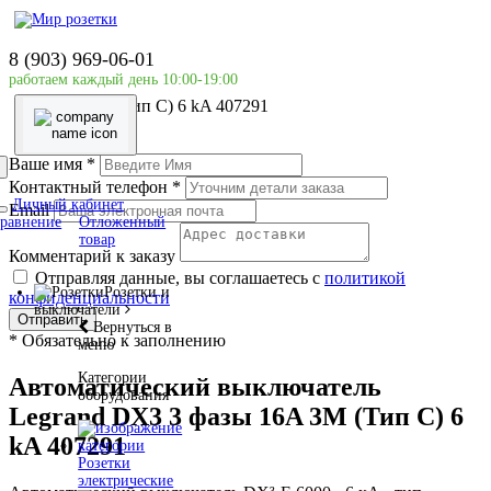
Главная страница
Силовое оборудование
8 (903) 969-06-01
LEGRAND
работаем каждый день 10:00-19:00
Автоматический выключатель Legrand DX3 3 фазы
16A 3М (Тип C) 6 kA 407291
Ваше имя
*
Контактный телефон
*
Личный кабинет
Email
равнение
Отложенный
товар
Комментарий к заказу
Отправляя данные, вы соглашаетесь с
политикой
Розетки и
конфиденциальности
выключатели
Отправить
Вернуться в
*
Обязательно к заполнению
меню
Категории
Автоматический выключатель
оборудования
Legrand DX3 3 фазы 16A 3М (Тип C) 6
kA 407291
Розетки
электрические