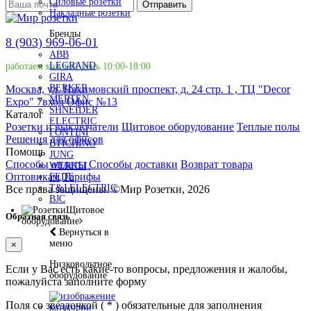
Силовые розетки
Отправить
Накладные розетки
Бренды
8 (903) 969-06-01
ABB
LEGRAND
работаем каждый день 10:00-18:00
GIRA
BERKER
Москва, ул. Нахимовский проспект, д. 24 стр. 1 , ТЦ "Decor
MERTEN
Expo" 7вход Офис №13
SHNEIDER
Каталог
ELECTRIC
Розетки и выключатели
Щитовое оборудование
Теплые полы
FONTINI
Решения для офисов
BTICHINO
Помощь
JUNG
Способы оплаты
Способы доставки
Возврат товара
WERKEL
Оптовикам
Тарифы
FEDE
T&J ELECTRIC
Все права защищены.
©
Мир Розетки,
2026
BJC
Щитовое
Обратная связь
оборудование
Вернуться в
меню
×
Низковольтное
Если у Вас есть какие-то вопросы, предложения и жалобы,
оборудование
пожалуйста заполните форму
Поля со звездочкой (
*
) обязательные для заполнения