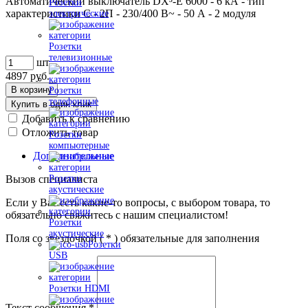
Автоматический выключатель DX³-E 6000 - 6 кА - тип
Розетки
характеристики C - 2П - 230/400 В~ - 50 А - 2 модуля
электрические
Розетки
телевизионные
шт
4897
руб.
В корзину
Розетки
телефонные
Купить в один клик
Добавить к сравнению
Отложить товар
Розетки
компьютерные
Дополнительные
Вызов специалиста
Розетки
акустические
Если у Вас есть какие-то вопросы, с выбором товара, то
обязательно свяжитесь с нашим специалистом!
Розетки
акустические
Поля со звездочкой (
*
) обязательные для заполнения
Розетки
USB
Розетки HDMI
Текст сообщения
*