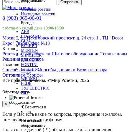
оборудование
Отправить
Силовые розетки
Накладные розетки
8 (903) 969-06-01
Бренды
работаем каждый день 10:00-18:00
ABB
LEGRAND
Москва, ул. Нахимовский проспект, д. 24 стр. 1 , ТЦ "Decor
GIRA
Expo" 7вход Офис №13
BERKER
Каталог
MERTEN
Розетки и выключатели
Щитовое оборудование
Теплые полы
SHNEIDER
Решения для офисов
ELECTRIC
Помощь
FONTINI
Способы оплаты
Способы доставки
Возврат товара
BTICHINO
JUNG
Оптовикам
Тарифы
WERKEL
Все права защищены.
©
Мир Розетки,
2026
FEDE
T&J ELECTRIC
Обратная связь
BJC
Щитовое
оборудование
×
Вернуться в
меню
Если у Вас есть какие-то вопросы, предложения и жалобы,
пожалуйста заполните форму
Низковольтное
оборудование
Поля со звездочкой (
*
) обязательные для заполнения