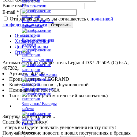
Ваше имя
*
Выключатели
E-mail
*
Отправляя данные, вы соглашаетесь с
политикой
Выключатели 2-х
конфиденциальности
Отправить
клавишные
Описание
Выключатели для
Характеристики
жалюзи
Доп. материалы
Отзывы
Светорегуляторы
Автоматический выключатель Legrand DX³ 2P 50А (C) 6кА,
407282
Артикул : 407282
Датчики движения
Производитель : LEGRAND
Количество полюсов : Двухполюсной
Терморегуляторы
Номинальный ток : 50A
Тип: : Автомат (автоматический выключатель)
Заглушки/ Выводы
кабеля
Загрузка комментариев...
Спасибо за подписку!
Рамки
Теперь вы будете получать уведомления на эту почту!
Получайте свежие новости о новых поступлениях и брендах
Прочее