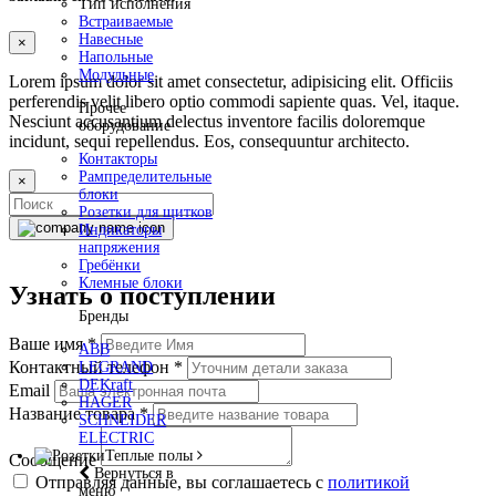
Тип исполнения
Встраиваемые
Навесные
×
Напольные
Модульные
Lorem ipsum dolor sit amet consectetur, adipisicing elit. Officiis
perferendis velit libero optio commodi sapiente quas. Vel, itaque.
Прочее
Nesciunt accusantium delectus inventore facilis doloremque
оборудование
incidunt, sequi repellendus. Eos, consequuntur architecto.
Контакторы
Рампределительные
×
блоки
Розетки для щитков
Индикаторы
напряжения
Гребёнки
Клемные блоки
Узнать о поступлении
Бренды
Ваше имя
*
ABB
Контактный телефон
*
LEGRAND
DEKraft
Email
HAGER
Название товара
*
SCHNEIDER
ELECTRIC
Теплые полы
Сообщение
Вернуться в
Отправляя данные, вы соглашаетесь с
политикой
меню