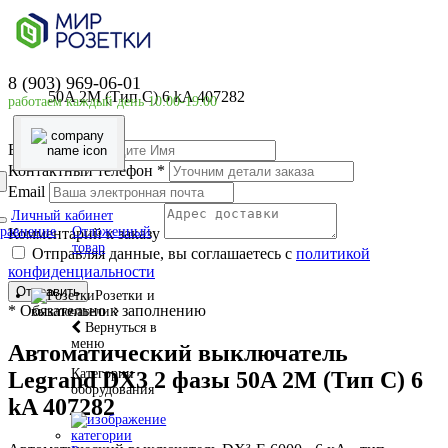
Главная страница
Силовое оборудование
LEGRAND
Автоматический выключатель Legrand DX3 2 фазы
8 (903) 969-06-01
50A 2М (Тип C) 6 kA 407282
работаем каждый день 10:00-19:00
Ваше имя
*
Контактный телефон
*
Email
Личный кабинет
равнение
Отложенный
Комментарий к заказу
товар
Отправляя данные, вы соглашаетесь с
политикой
конфиденциальности
Отправить
Розетки и
*
Обязательно к заполнению
выключатели
Вернуться в
меню
Автоматический выключатель
Категории
Legrand DX3 2 фазы 50A 2М (Тип C) 6
оборудования
kA 407282