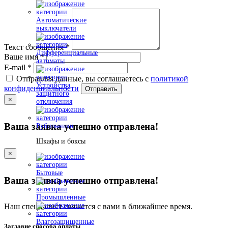
Автоматические
выключатели
Текст сообщения
*
Дифференциальные
Ваше имя
*
автоматы
E-mail
*
Отправляя данные, вы соглашаетесь с
политикой
Устройства
конфиденциальности
Отправить
защитного
×
отключения
Ваша заявка успешно отправлена!
Рубильники
Шкафы и боксы
×
Бытовые
Ваша заявка успешно отправлена!
Промышленные
Наш специалист свяжется с вами в ближайшее время.
Влагозащищенные
Заглавие способа оплаты