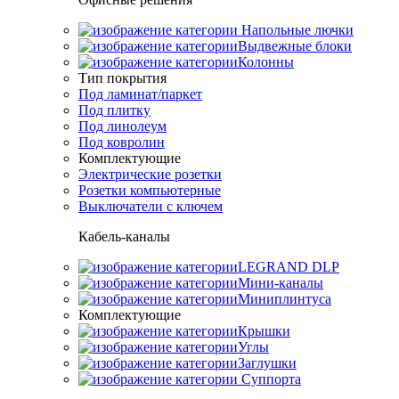
Напольные лючки
Выдвежные блоки
Колонны
Тип покрытия
Под ламинат/паркет
Под плитку
Под линолеум
Под ковролин
Комплектующие
Электрические розетки
Розетки компьютерные
Выключатели с ключем
Кабель-каналы
LEGRAND DLP
Мини-каналы
Миниплинтуса
Комплектующие
Крышки
Углы
Заглушки
Суппорта