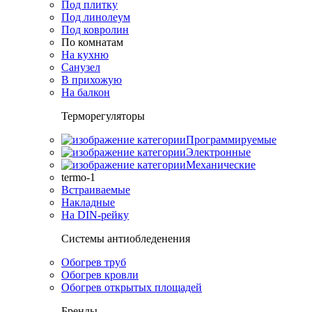
Под плитку
Под линолеум
Под ковролин
По комнатам
На кухню
Санузел
В прихожую
На балкон
Терморегуляторы
Программируемые
Электронные
Механические
termo-1
Встраиваемые
Накладные
На DIN-рейку
Системы антиобледенения
Обогрев труб
Обогрев кровли
Обогрев открытых площадей
Бренды