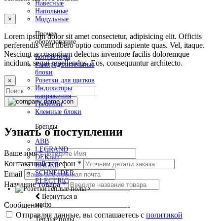
Навесные
Напольные
×
Модульные
Прочее
Lorem ipsum dolor sit amet consectetur, adipisicing elit. Officiis
оборудование
perferendis velit libero optio commodi sapiente quas. Vel, itaque.
Nesciunt accusantium delectus inventore facilis doloremque
Контакторы
incidunt, sequi repellendus. Eos, consequuntur architecto.
Рампределительные
блоки
Розетки для щитков
×
Индикаторы
напряжения
Гребёнки
Клемные блоки
Бренды
Узнать о поступлении
ABB
LEGRAND
Ваше имя
*
DEKraft
Контактный телефон
*
HAGER
SCHNEIDER
Email
ELECTRIC
Название товара
*
Теплые полы
Вернуться в
меню
Сообщение
Отправляя данные, вы соглашаетесь с
политикой
Теплые полы