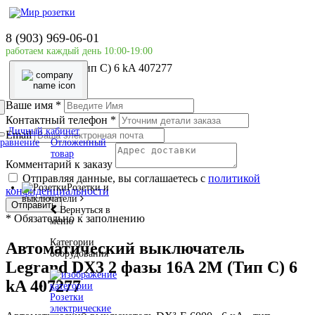
Главная страница
Силовое оборудование
8 (903) 969-06-01
LEGRAND
работаем каждый день 10:00-19:00
Автоматический выключатель Legrand DX3 2 фазы
16A 2М (Тип C) 6 kA 407277
Ваше имя
*
Контактный телефон
*
Личный кабинет
Email
равнение
Отложенный
товар
Комментарий к заказу
Отправляя данные, вы соглашаетесь с
политикой
Розетки и
конфиденциальности
выключатели
Отправить
Вернуться в
*
Обязательно к заполнению
меню
Категории
Автоматический выключатель
оборудования
Legrand DX3 2 фазы 16A 2М (Тип C) 6
kA 407277
Розетки
электрические