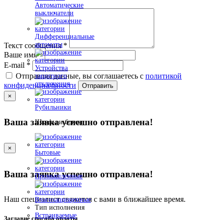
Автоматические
выключатели
Дифференциальные
автоматы
Текст сообщения
*
Ваше имя
*
E-mail
*
Устройства
Отправляя данные, вы соглашаетесь с
политикой
защитного
отключения
конфиденциальности
Отправить
×
Рубильники
Ваша заявка успешно отправлена!
Шкафы и боксы
×
Бытовые
Ваша заявка успешно отправлена!
Промышленные
Наш специалист свяжется с вами в ближайшее время.
Влагозащищенные
Тип исполнения
Встраиваемые
Заглавие способа оплаты