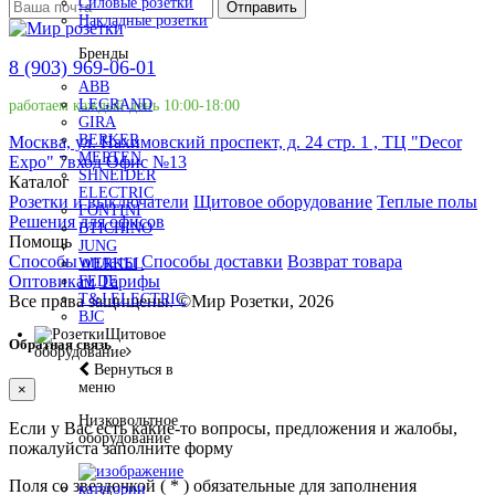
Силовые розетки
Отправить
Накладные розетки
Бренды
8 (903) 969-06-01
ABB
LEGRAND
работаем каждый день 10:00-18:00
GIRA
BERKER
Москва, ул. Нахимовский проспект, д. 24 стр. 1 , ТЦ "Decor
MERTEN
Expo" 7вход Офис №13
SHNEIDER
Каталог
ELECTRIC
Розетки и выключатели
Щитовое оборудование
Теплые полы
FONTINI
Решения для офисов
BTICHINO
Помощь
JUNG
Способы оплаты
Способы доставки
Возврат товара
WERKEL
Оптовикам
Тарифы
FEDE
T&J ELECTRIC
Все права защищены.
©
Мир Розетки,
2026
BJC
Щитовое
Обратная связь
оборудование
Вернуться в
меню
×
Низковольтное
Если у Вас есть какие-то вопросы, предложения и жалобы,
оборудование
пожалуйста заполните форму
Поля со звездочкой (
*
) обязательные для заполнения