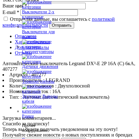
Ваше имя
*
E-mail
*
Выключатели 2-х
клавишные
Отправляя данные, вы соглашаетесь с
политикой
конфиденциальности
Отправить
Выключатели для
Описание
жалюзи
Характеристики
Доп. материалы
Светорегуляторы
Отзывы
Автоматический выключатель Legrand DX³-E 2P 16А (C) 6кА,
Датчики движения
407277
Артикул : 407277
Производитель : LEGRAND
Терморегуляторы
Количество полюсов : Двухполюсной
Номинальный ток : 16A
Заглушки/ Выводы
Тип: : Автомат (автоматический выключатель)
кабеля
Рамки
Загрузка комментариев...
Спасибо за подписку!
Прочее
Теперь вы будете получать уведомления на эту почту!
оборудование
Получайте свежие новости о новых поступлениях и брендах