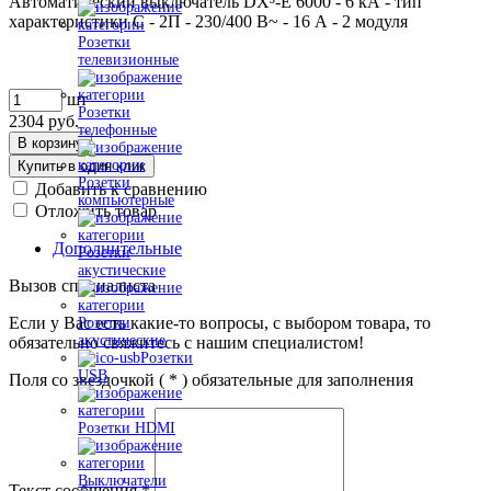
Автоматический выключатель DX³-E 6000 - 6 кА - тип
характеристики C - 2П - 230/400 В~ - 16 А - 2 модуля
Розетки
телевизионные
шт
Розетки
2304
руб.
телефонные
В корзину
Купить в один клик
Розетки
Добавить к сравнению
компьютерные
Отложить товар
Дополнительные
Розетки
акустические
Вызов специалиста
Если у Вас есть какие-то вопросы, с выбором товара, то
Розетки
акустические
обязательно свяжитесь с нашим специалистом!
Розетки
USB
Поля со звездочкой (
*
) обязательные для заполнения
Розетки HDMI
Выключатели
Текст сообщения
*