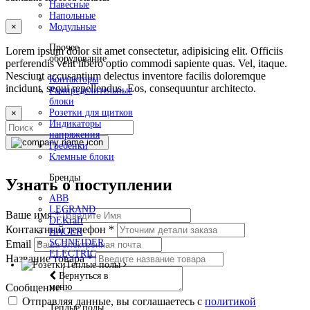
Навесные
Напольные
×
Модульные
Прочее
Lorem ipsum dolor sit amet consectetur, adipisicing elit. Officiis
оборудование
perferendis velit libero optio commodi sapiente quas. Vel, itaque.
Nesciunt accusantium delectus inventore facilis doloremque
Контакторы
incidunt, sequi repellendus. Eos, consequuntur architecto.
Рампределительные
блоки
Розетки для щитков
×
Индикаторы
напряжения
Гребёнки
Клемные блоки
Бренды
Узнать о поступлении
ABB
LEGRAND
Ваше имя
*
DEKraft
Контактный телефон
*
HAGER
SCHNEIDER
Email
ELECTRIC
Название товара
*
Теплые полы
Вернуться в
меню
Сообщение
Отправляя данные, вы соглашаетесь с
политикой
Теплые полы