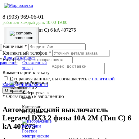
Главная страница
Силовое оборудование
8 (903) 969-06-01
LEGRAND
работаем каждый день 10:00-19:00
Автоматический выключатель Legrand DX3 2 фазы
10A 2М (Тип C) 6 kA 407275
Ваше имя
*
Контактный телефон
*
Личный кабинет
Email
равнение
Отложенный
товар
Комментарий к заказу
Отправляя данные, вы соглашаетесь с
политикой
Розетки и
конфиденциальности
выключатели
Отправить
Вернуться в
*
Обязательно к заполнению
меню
Категории
Автоматический выключатель
оборудования
Legrand DX3 2 фазы 10A 2М (Тип C) 6
kA 407275
Розетки
электрические