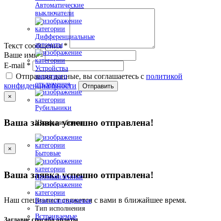
Автоматические
выключатели
Дифференциальные
автоматы
Текст сообщения
*
Ваше имя
*
E-mail
*
Устройства
Отправляя данные, вы соглашаетесь с
политикой
защитного
отключения
конфиденциальности
Отправить
×
Рубильники
Ваша заявка успешно отправлена!
Шкафы и боксы
×
Бытовые
Ваша заявка успешно отправлена!
Промышленные
Наш специалист свяжется с вами в ближайшее время.
Влагозащищенные
Тип исполнения
Встраиваемые
Заглавие способа оплаты