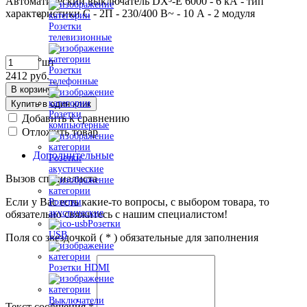
Автоматический выключатель DX³-E 6000 - 6 кА - тип
характеристики C - 2П - 230/400 В~ - 10 А - 2 модуля
Розетки
телевизионные
шт
Розетки
2412
руб.
телефонные
В корзину
Купить в один клик
Розетки
Добавить к сравнению
компьютерные
Отложить товар
Дополнительные
Розетки
акустические
Вызов специалиста
Если у Вас есть какие-то вопросы, с выбором товара, то
Розетки
акустические
обязательно свяжитесь с нашим специалистом!
Розетки
USB
Поля со звездочкой (
*
) обязательные для заполнения
Розетки HDMI
Выключатели
Текст сообщения
*