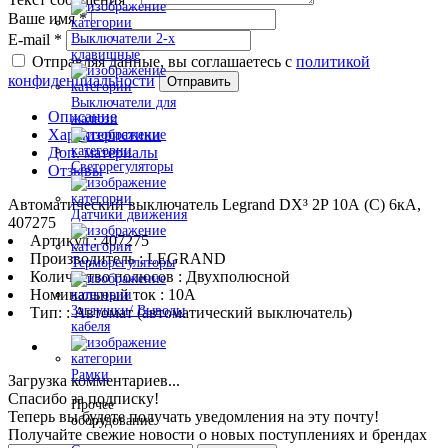
Ваше имя
*
E-mail
*
Выключатели 2-х
клавишные
Отправляя данные, вы соглашаетесь с
политикой
конфиденциальности
Отправить
Выключатели для
Описание
жалюзи
Характеристики
Доп. материалы
Светорегуляторы
Отзывы
Автоматический выключатель Legrand DX³ 2P 10А (C) 6кА,
Датчики движения
407275
Артикул : 407275
Производитель : LEGRAND
Терморегуляторы
Количество полюсов : Двухполюсной
Номинальный ток : 10A
Заглушки/ Выводы
Тип: : Автомат (автоматический выключатель)
кабеля
Рамки
Загрузка комментариев...
Спасибо за подписку!
Прочее
Теперь вы будете получать уведомления на эту почту!
оборудование
Получайте свежие новости о новых поступлениях и брендах