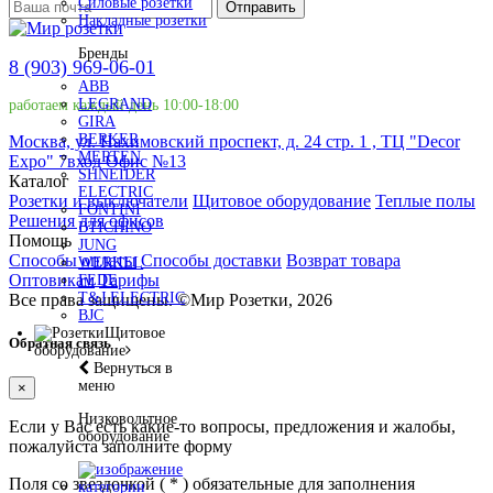
Силовые розетки
Отправить
Накладные розетки
Бренды
8 (903) 969-06-01
ABB
LEGRAND
работаем каждый день 10:00-18:00
GIRA
BERKER
Москва, ул. Нахимовский проспект, д. 24 стр. 1 , ТЦ "Decor
MERTEN
Expo" 7вход Офис №13
SHNEIDER
Каталог
ELECTRIC
Розетки и выключатели
Щитовое оборудование
Теплые полы
FONTINI
Решения для офисов
BTICHINO
Помощь
JUNG
Способы оплаты
Способы доставки
Возврат товара
WERKEL
Оптовикам
Тарифы
FEDE
T&J ELECTRIC
Все права защищены.
©
Мир Розетки,
2026
BJC
Щитовое
Обратная связь
оборудование
Вернуться в
меню
×
Низковольтное
Если у Вас есть какие-то вопросы, предложения и жалобы,
оборудование
пожалуйста заполните форму
Поля со звездочкой (
*
) обязательные для заполнения