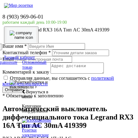
Главная страница
Силовое оборудование
8 (903) 969-06-01
LEGRAND
работаем каждый день 10:00-19:00
Автоматический выключатель дифференциального
тока Legrand RX3 16A Тип AC 30mA 419399
Ваше имя
*
Контактный телефон
*
Личный кабинет
Email
равнение
Отложенный
товар
Комментарий к заказу
Отправляя данные, вы соглашаетесь с
политикой
Розетки и
конфиденциальности
выключатели
Отправить
Вернуться в
*
Обязательно к заполнению
меню
Категории
Автоматический выключатель
оборудования
дифференциального тока Legrand RX3
16A Тип AC 30mA 419399
Розетки
электрические