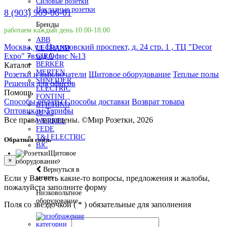
Силовые розетки
Накладные розетки
8 (903) 969-06-01
Бренды
работаем каждый день 10:00-18:00
ABB
Москва, ул. Нахимовский проспект, д. 24 стр. 1 , ТЦ "Decor
LEGRAND
Expo" 7вход Офис №13
GIRA
BERKER
Каталог
MERTEN
Розетки и выключатели
Щитовое оборудование
Теплые полы
SHNEIDER
Решения для офисов
ELECTRIC
Помощь
FONTINI
Способы оплаты
Способы доставки
Возврат товара
BTICHINO
Оптовикам
Тарифы
JUNG
Все права защищены.
©
Мир Розетки,
2026
WERKEL
FEDE
T&J ELECTRIC
Обратная связь
BJC
Щитовое
×
оборудование
Вернуться в
меню
Если у Вас есть какие-то вопросы, предложения и жалобы,
пожалуйста заполните форму
Низковольтное
оборудование
Поля со звездочкой (
*
) обязательные для заполнения