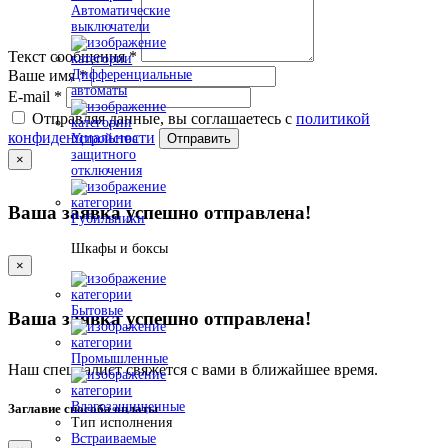
Автоматические
выключатели
Текст сообщения
*
Дифференциальные
Ваше имя
*
автоматы
E-mail
*
Отправляя данные, вы соглашаетесь с
политикой
конфиденциальности
Устройства
Отправить
защитного
×
отключения
Ваша заявка успешно отправлена!
Рубильники
Шкафы и боксы
×
Бытовые
Ваша заявка успешно отправлена!
Промышленные
Наш специалист свяжется с вами в ближайшее время.
Влагозащищенные
Заглавие способа оплаты
Тип исполнения
Встраиваемые