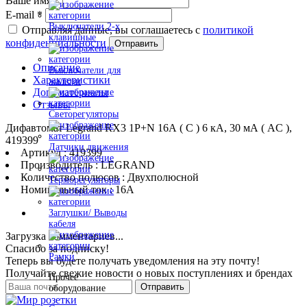
Ваше имя
*
E-mail
*
Выключатели 2-х
Отправляя данные, вы соглашаетесь с
политикой
клавишные
конфиденциальности
Отправить
Описание
Выключатели для
Характеристики
жалюзи
Доп. материалы
Отзывы
Светорегуляторы
Дифавтомат Legrand RX3 1P+N 16А ( C ) 6 кА, 30 мА ( AC ),
419399
Датчики движения
Артикул : 419399
Производитель : LEGRAND
Количество полюсов : Двухполюсной
Терморегуляторы
Номинальный ток : 16A
Заглушки/ Выводы
кабеля
Загрузка комментариев...
Спасибо за подписку!
Рамки
Теперь вы будете получать уведомления на эту почту!
Получайте свежие новости о новых поступлениях и брендах
Прочее
Отправить
оборудование