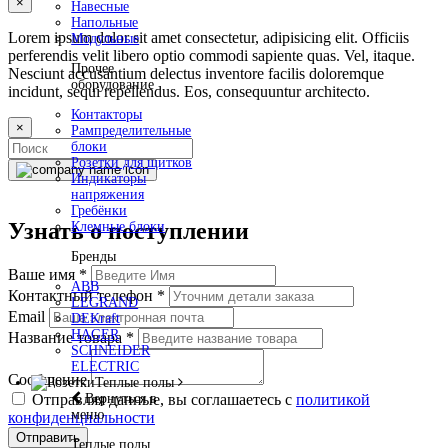
×
Навесные
Напольные
Lorem ipsum dolor sit amet consectetur, adipisicing elit. Officiis
Модульные
perferendis velit libero optio commodi sapiente quas. Vel, itaque.
Прочее
Nesciunt accusantium delectus inventore facilis doloremque
оборудование
incidunt, sequi repellendus. Eos, consequuntur architecto.
Контакторы
×
Рампределительные
блоки
Розетки для щитков
Индикаторы
напряжения
Гребёнки
Узнать о поступлении
Клемные блоки
Бренды
Ваше имя
*
ABB
Контактный телефон
*
LEGRAND
Email
DEKraft
HAGER
Название товара
*
SCHNEIDER
ELECTRIC
Сообщение
Теплые полы
Вернуться в
Отправляя данные, вы соглашаетесь с
политикой
меню
конфиденциальности
Отправить
Теплые полы