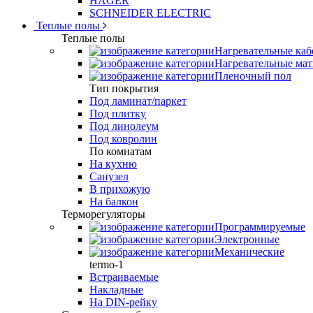
HAGER
SCHNEIDER ELECTRIC
Теплые полы
Теплые полы
Нагревательные каб
Нагревательные ма
Пленочный пол
Тип покрытия
Под ламинат/паркет
Под плитку
Под линолеум
Под ковролин
По комнатам
На кухню
Санузел
В прихожую
На балкон
Терморегуляторы
Программируемые
Электронные
Механические
termo-1
Встраиваемые
Накладные
На DIN-рейку