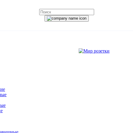
кие
ные
ные
ие
лавишные