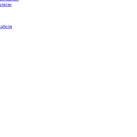
алюзи
абеля