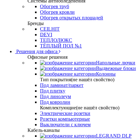
Системы антиобледенения
Обогрев труб
Обогрев кровли
Обогрев открытых площадей
Бренды
CEILHIT
DEVI
ТЕПЛОЛЮКС
ТЁПЛЫЙ ПОЛ №1
Решения для офиса
Офисные решения
Напольные лючки
Выдвежные блоки
Колонны
Тип покрытия(не нашёл свойство)
Под ламинат/паркет
Под плитку
Под линолеум
Под ковролин
Комплектующие(не нашёл свойство)
Электрические розетки
Розетки компьютерные
Выключатели с ключем
Кабель-каналы
LEGRAND DLP