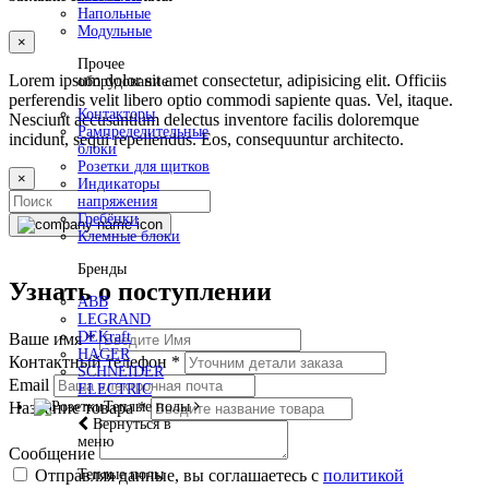
Напольные
Модульные
×
Прочее
Lorem ipsum dolor sit amet consectetur, adipisicing elit. Officiis
оборудование
perferendis velit libero optio commodi sapiente quas. Vel, itaque.
Контакторы
Nesciunt accusantium delectus inventore facilis doloremque
Рампределительные
incidunt, sequi repellendus. Eos, consequuntur architecto.
блоки
Розетки для щитков
×
Индикаторы
напряжения
Гребёнки
Клемные блоки
Бренды
Узнать о поступлении
ABB
LEGRAND
DEKraft
Ваше имя
*
HAGER
Контактный телефон
*
SCHNEIDER
Email
ELECTRIC
Теплые полы
Название товара
*
Вернуться в
меню
Сообщение
Теплые полы
Отправляя данные, вы соглашаетесь с
политикой