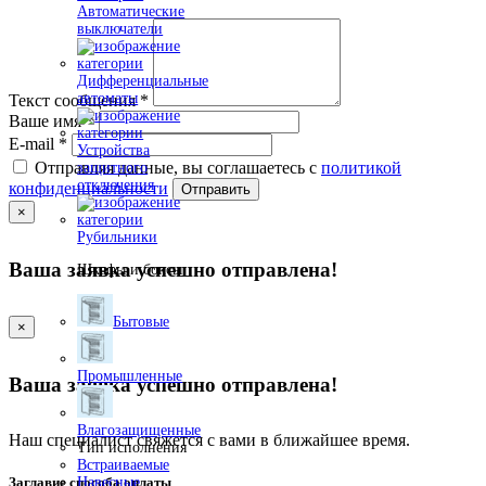
Автоматические
выключатели
Дифференциальные
автоматы
Текст сообщения
*
Ваше имя
*
E-mail
*
Устройства
Отправляя данные, вы соглашаетесь с
политикой
защитного
отключения
конфиденциальности
Отправить
×
Рубильники
Ваша заявка успешно отправлена!
Шкафы и боксы
Бытовые
×
Промышленные
Ваша заявка успешно отправлена!
Влагозащищенные
Наш специалист свяжется с вами в ближайшее время.
Тип исполнения
Встраиваемые
Навесные
Заглавие способа оплаты