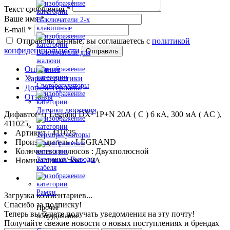
Текст сообщения
*
Ваше имя
*
Выключатели 2-х
клавишные
E-mail
*
Отправляя данные, вы соглашаетесь с
политикой
конфиденциальности
Отправить
Выключатели для
жалюзи
Описание
Характеристики
Светорегуляторы
Доп. материалы
Отзывы
Датчики движения
Дифавтомат Legrand DX³ 1P+N 20А ( C ) 6 кА, 300 мА ( AC ),
411025
Артикул : 411025
Терморегуляторы
Производитель : LEGRAND
Количество полюсов : Двухполюсной
Заглушки/ Выводы
Номинальный ток : 20A
кабеля
Рамки
Загрузка комментариев...
Спасибо за подписку!
Прочее
Теперь вы будете получать уведомления на эту почту!
оборудование
Получайте свежие новости о новых поступлениях и брендах