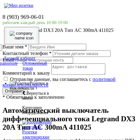
Главная страница
Силовое оборудование
8 (903) 969-06-01
LEGRAND
работаем каждый день 10:00-19:00
Автоматический выключатель дифференциального
тока Legrand DX3 20A Тип AC 300mA 411025
Ваше имя
*
Контактный телефон
*
Личный кабинет
Email
равнение
Отложенный
товар
Комментарий к заказу
Отправляя данные, вы соглашаетесь с
политикой
Розетки и
конфиденциальности
выключатели
Отправить
Вернуться в
*
Обязательно к заполнению
меню
Категории
Автоматический выключатель
оборудования
дифференциального тока Legrand DX3
20A Тип AC 300mA 411025
Розетки
электрические