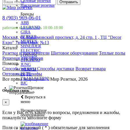
Силовые розетки
Отправить
Накладные розетки
Бренды
8 (903) 969-06-01
ABB
LEGRAND
работаем каждый день 10:00-18:00
GIRA
BERKER
Москва, ул. Нахимовский проспект, д. 24 стр. 1 , ТЦ "Decor
MERTEN
Expo" 7вход Офис №13
SHNEIDER
Каталог
ELECTRIC
Розетки и выключатели
Щитовое оборудование
Теплые полы
FONTINI
Решения для офисов
BTICHINO
Помощь
JUNG
Способы оплаты
Способы доставки
Возврат товара
WERKEL
Оптовикам
Тарифы
FEDE
T&J ELECTRIC
Все права защищены.
©
Мир Розетки,
2026
BJC
Щитовое
Обратная связь
оборудование
Вернуться в
меню
×
Низковольтное
Если у Вас есть какие-то вопросы, предложения и жалобы,
оборудование
пожалуйста заполните форму
Поля со звездочкой (
*
) обязательные для заполнения