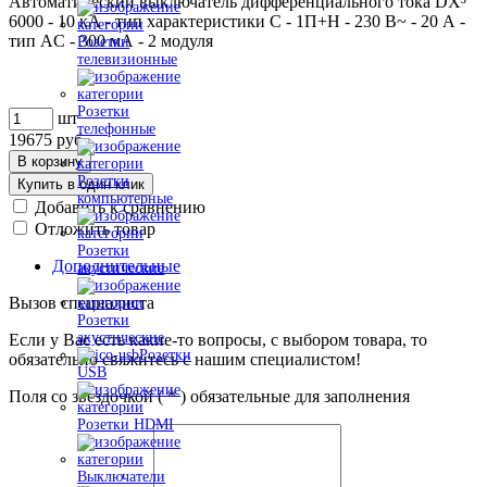
Автоматический выключатель дифференциального тока DX³
6000 - 10 кА - тип характеристики С - 1П+Н - 230 В~ - 20 А -
тип AС - 300 мА - 2 модуля
Розетки
телевизионные
Розетки
шт
телефонные
19675
руб.
В корзину
Розетки
Купить в один клик
компьютерные
Добавить к сравнению
Отложить товар
Розетки
Дополнительные
акустические
Вызов специалиста
Розетки
акустические
Если у Вас есть какие-то вопросы, с выбором товара, то
Розетки
обязательно свяжитесь с нашим специалистом!
USB
Поля со звездочкой (
*
) обязательные для заполнения
Розетки HDMI
Выключатели