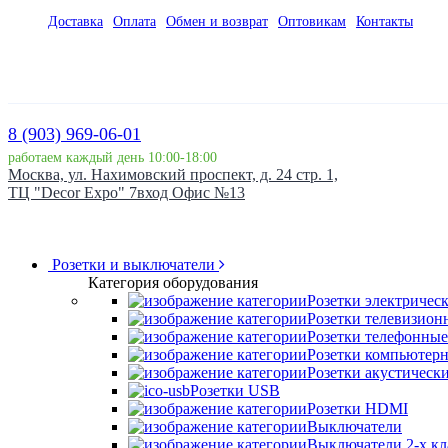
Доставка
Оплата
Обмен и возврат
Оптовикам
Контакты
8 (903) 969-06-01
работаем каждый день 10:00-18:00
Москва, ул. Нахимовский проспект, д. 24 стр. 1,
ТЦ "Decor Expo" 7вход Офис №13
Розетки и выключатели
Категория оборудования
Розетки электричес
Розетки телевизион
Розетки телефонные
Розетки компьютер
Розетки акустическ
Розетки USB
Розетки HDMI
Выключатели
Выключатели 2-х к