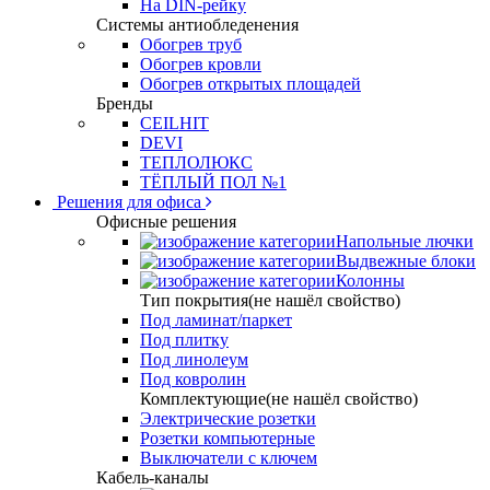
На DIN-рейку
Системы антиобледенения
Обогрев труб
Обогрев кровли
Обогрев открытых площадей
Бренды
CEILHIT
DEVI
ТЕПЛОЛЮКС
ТЁПЛЫЙ ПОЛ №1
Решения для офиса
Офисные решения
Напольные лючки
Выдвежные блоки
Колонны
Тип покрытия(не нашёл свойство)
Под ламинат/паркет
Под плитку
Под линолеум
Под ковролин
Комплектующие(не нашёл свойство)
Электрические розетки
Розетки компьютерные
Выключатели с ключем
Кабель-каналы