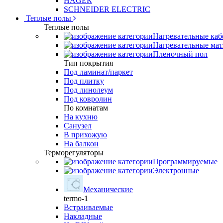
HAGER
SCHNEIDER ELECTRIC
Теплые полы
Теплые полы
Нагревательные каб
Нагревательные ма
Пленочный пол
Тип покрытия
Под ламинат/паркет
Под плитку
Под линолеум
Под ковролин
По комнатам
На кухню
Санузел
В прихожую
На балкон
Терморегуляторы
Программируемые
Электронные
Механические
termo-1
Встраиваемые
Накладные