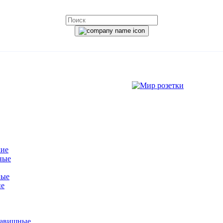
кие
ные
ные
ие
лавишные