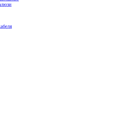
алюзи
абеля