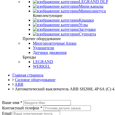
LEGRAND DLP
Мини-каналы
Миниплинтуса
Комплектующие
Крышки
Углы
Заглушки
Суппорта
Прочее оборудование
Многорозеточные блоки
Удлинители
Датчики движения
Бренды
LEGRAND
WERKEL
Главная страница
Силовое оборудование
ABB
Автоматический выключатель ABB SH200L 4P 6А (C) 
Ваше имя
*
Контактный телефон
*
Email