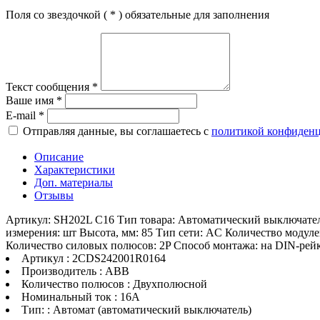
Поля со звездочкой (
*
) обязательные для заполнения
Текст сообщения
*
Ваше имя
*
E-mail
*
Отправляя данные, вы соглашаетесь с
политикой конфиден
Описание
Характеристики
Доп. материалы
Отзывы
Артикул: SH202L C16 Тип товара: Автоматический выключатель
измерения: шт Высота, мм: 85 Тип сети: AC Количество модуле
Количество силовых полюсов: 2P Способ монтажа: на DIN-рейк
Артикул : 2CDS242001R0164
Производитель : ABB
Количество полюсов : Двухполюсной
Номинальный ток : 16A
Тип: : Автомат (автоматический выключатель)