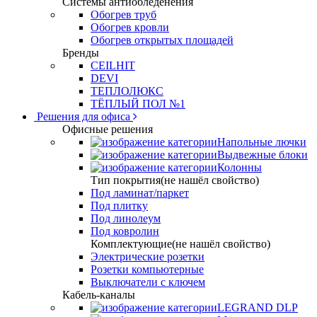
Системы антиобледенения
Обогрев труб
Обогрев кровли
Обогрев открытых площадей
Бренды
CEILHIT
DEVI
ТЕПЛОЛЮКС
ТЁПЛЫЙ ПОЛ №1
Решения для офиса
Офисные решения
Напольные лючки
Выдвежные блоки
Колонны
Тип покрытия(не нашёл свойство)
Под ламинат/паркет
Под плитку
Под линолеум
Под ковролин
Комплектующие(не нашёл свойство)
Электрические розетки
Розетки компьютерные
Выключатели с ключем
Кабель-каналы
LEGRAND DLP