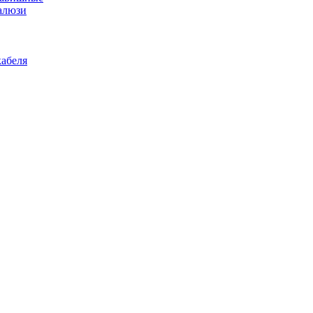
алюзи
абеля