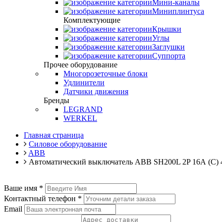
Мини-каналы
Миниплинтуса
Комплектующие
Крышки
Углы
Заглушки
Суппорта
Прочее оборудование
Многорозеточные блоки
Удлинители
Датчики движения
Бренды
LEGRAND
WERKEL
Главная страница
Силовое оборудование
ABB
Автоматический выключатель ABB SH200L 2P 16А (C)
Ваше имя
*
Контактный телефон
*
Email