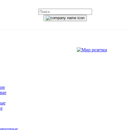
кие
ные
ные
ие
лавишные