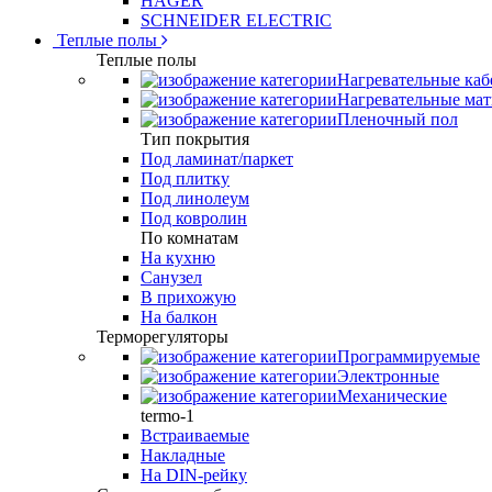
HAGER
SCHNEIDER ELECTRIC
Теплые полы
Теплые полы
Нагревательные каб
Нагревательные ма
Пленочный пол
Тип покрытия
Под ламинат/паркет
Под плитку
Под линолеум
Под ковролин
По комнатам
На кухню
Санузел
В прихожую
На балкон
Терморегуляторы
Программируемые
Электронные
Механические
termo-1
Встраиваемые
Накладные
На DIN-рейку