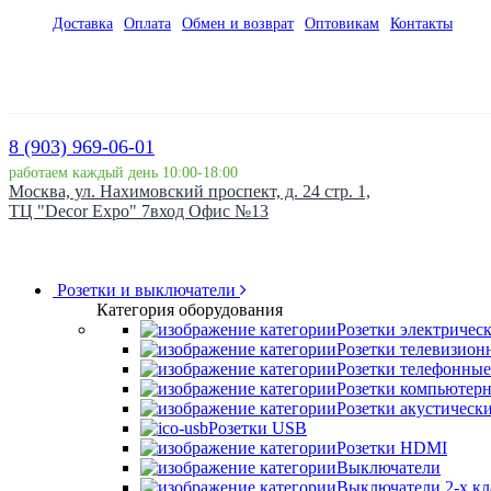
Доставка
Оплата
Обмен и возврат
Оптовикам
Контакты
8 (903) 969-06-01
работаем каждый день 10:00-18:00
Москва, ул. Нахимовский проспект, д. 24 стр. 1,
ТЦ "Decor Expo" 7вход Офис №13
Розетки и выключатели
Категория оборудования
Розетки электричес
Розетки телевизион
Розетки телефонные
Розетки компьютер
Розетки акустическ
Розетки USB
Розетки HDMI
Выключатели
Выключатели 2-х к