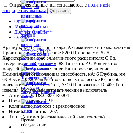
Отправляя данные, вы соглашаетесь с
политикой
конфиденциальности
Отправить
Выключатели 2-х
клавишные
Описание
Характеристики
Выключатели для
Доп. материалы
жалюзи
Отзывы
Артикул: S203 C20 Тип товара: Автоматический выключатель
Светорегуляторы
Производитель: ABB Серия: S200 Ширина, мм: 52.5
Характеристика сраб.эл.магнитного расцепителя: C Ед.
измерения: шт Высота, мм: 88 Тип сети: AC Количество
Датчики движения
модулей: 3 Тип подключения: Винтовое соединение
Номинальная отключающая способность, кA: 6 Глубина, мм:
Терморегуляторы
69 Вес, кг: 0.38 Количество силовых полюсов: 3P Способ
монтажа: на DIN-рейку Ток, А: 20 Напряжение, В: 400 Тип
изделия: Модульный автоматический выключатель
Заглушки/ Выводы
Артикул : 2CDS253001R0204
кабеля
Производитель : ABB
Количество полюсов : Трехполюсной
Номинальный ток : 20A
Рамки
Тип: : Автомат (автоматический выключатель)
Прочее
оборудование