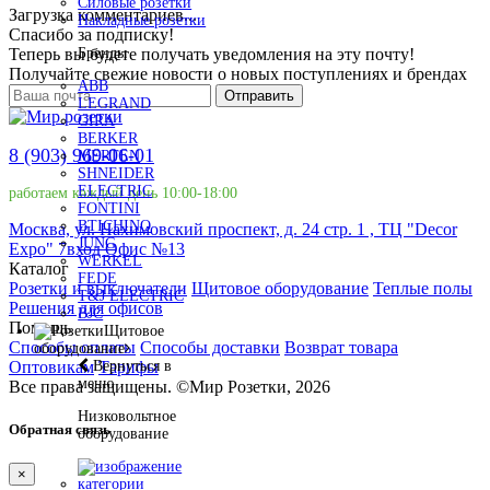
Силовые розетки
Загрузка комментариев...
Накладные розетки
Спасибо за подписку!
Теперь вы будете получать уведомления на эту почту!
Бренды
Получайте свежие новости о новых поступлениях и брендах
ABB
Отправить
LEGRAND
GIRA
BERKER
8 (903) 969-06-01
MERTEN
SHNEIDER
ELECTRIC
работаем каждый день 10:00-18:00
FONTINI
BTICHINO
Москва, ул. Нахимовский проспект, д. 24 стр. 1 , ТЦ "Decor
JUNG
Expo" 7вход Офис №13
WERKEL
Каталог
FEDE
Розетки и выключатели
Щитовое оборудование
Теплые полы
T&J ELECTRIC
Решения для офисов
BJC
Помощь
Щитовое
Способы оплаты
Способы доставки
Возврат товара
оборудование
Оптовикам
Тарифы
Вернуться в
меню
Все права защищены.
©
Мир Розетки,
2026
Низковольтное
Обратная связь
оборудование
×