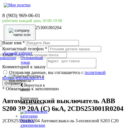
Главная страница
Силовое оборудование
8 (903) 969-06-01
ABB
работаем каждый день 10:00-19:00
Автоматический выключатель ABB S200 3P 20А (C)
6кА, 2CDS253001R0204
Ваше имя
*
Контактный телефон
*
Личный кабинет
Email
равнение
Отложенный
товар
Комментарий к заказу
Отправляя данные, вы соглашаетесь с
политикой
Розетки и
конфиденциальности
выключатели
Отправить
Вернуться в
*
Обязательно к заполнению
меню
Категории
Автоматический выключатель ABB
оборудования
S200 3P 20А (C) 6кА, 2CDS253001R0204
2CDS253001R0204 Автомат.выкл-ль 3-полюсной S203 C20
Розетки
электрические