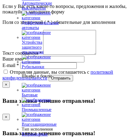
Автоматические
Если у Вас есть какие-то вопросы, предложения и жалобы,
выключатели
пожалуйста заполните форму
Поля со звездочкой (
*
) обязательные для заполнения
Дифференциальные
автоматы
Устройства
защитного
отключения
Текст сообщения
*
Ваше имя
*
E-mail
*
Рубильники
Отправляя данные, вы соглашаетесь с
политикой
Шкафы и боксы
конфиденциальности
Отправить
×
Бытовые
Ваша заявка успешно отправлена!
Промышленные
×
Влагозащищенные
Тип исполнения
Ваша заявка успешно отправлена!
Встраиваемые