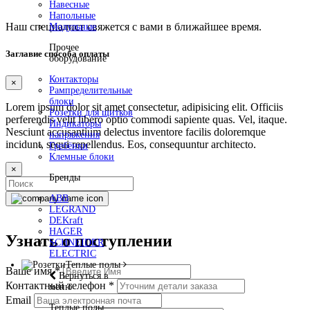
Навесные
Напольные
Наш специалист свяжется с вами в ближайшее время.
Модульные
Прочее
Заглавие способа оплаты
оборудование
Контакторы
×
Рампределительные
блоки
Lorem ipsum dolor sit amet consectetur, adipisicing elit. Officiis
Розетки для щитков
perferendis velit libero optio commodi sapiente quas. Vel, itaque.
Индикаторы
Nesciunt accusantium delectus inventore facilis doloremque
напряжения
incidunt, sequi repellendus. Eos, consequuntur architecto.
Гребёнки
Клемные блоки
×
Бренды
ABB
LEGRAND
DEKraft
HAGER
Узнать о поступлении
SCHNEIDER
ELECTRIC
Теплые полы
Ваше имя
*
Вернуться в
Контактный телефон
*
меню
Email
Теплые полы