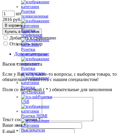
Розетки
шт
телевизионные
2816
руб.
В корзину
Розетки
Купить в один клик
телефонные
Добавить к сравнению
Отложить товар
Розетки
Дополнительные
компьютерные
Вызов специалиста
Розетки
акустические
Если у Вас есть какие-то вопросы, с выбором товара, то
обязательно свяжитесь с нашим специалистом!
Розетки
Поля со звездочкой (
*
) обязательные для заполнения
акустические
Розетки
USB
Розетки HDMI
Текст сообщения
*
Ваше имя
*
Выключатели
E-mail
*