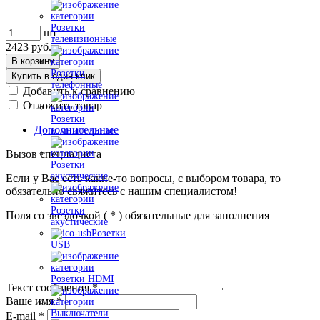
Розетки
шт
телевизионные
2423
руб.
В корзину
Розетки
Купить в один клик
телефонные
Добавить к сравнению
Отложить товар
Розетки
Дополнительные
компьютерные
Вызов специалиста
Розетки
акустические
Если у Вас есть какие-то вопросы, с выбором товара, то
обязательно свяжитесь с нашим специалистом!
Розетки
Поля со звездочкой (
*
) обязательные для заполнения
акустические
Розетки
USB
Розетки HDMI
Текст сообщения
*
Ваше имя
*
Выключатели
E-mail
*