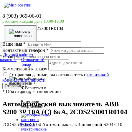
Главная страница
Силовое оборудование
8 (903) 969-06-01
ABB
работаем каждый день 10:00-19:00
Автоматический выключатель ABB S200 3P 10А (C)
6кА, 2CDS253001R0104
Ваше имя
*
Контактный телефон
*
Личный кабинет
Email
равнение
Отложенный
товар
Комментарий к заказу
Отправляя данные, вы соглашаетесь с
политикой
Розетки и
конфиденциальности
выключатели
Отправить
Вернуться в
*
Обязательно к заполнению
меню
Категории
Автоматический выключатель ABB
оборудования
S200 3P 10А (C) 6кА, 2CDS253001R0104
2CDS253001R0104 Автомат.выкл-ль 3-полюсной S203 C10
Розетки
электрические