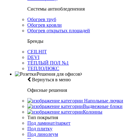
Системы антиобледенения
Обогрев труб
Обогрев кровли
Обогрев открытых площадей
Бренды
CEILHIT
DEVI
ТЁПЛЫЙ ПОЛ №1
ТЕПЛОЛЮКС
Решения для офисов
Вернуться в меню
Офисные решения
Напольные лючки
Выдвежные блоки
Колонны
Тип покрытия
Под ламинат/паркет
Под плитку
Под линолеум