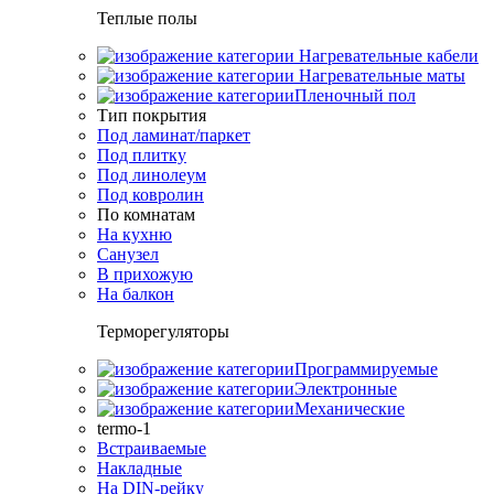
Теплые полы
Нагревательные кабели
Нагревательные маты
Пленочный пол
Тип покрытия
Под ламинат/паркет
Под плитку
Под линолеум
Под ковролин
По комнатам
На кухню
Санузел
В прихожую
На балкон
Терморегуляторы
Программируемые
Электронные
Механические
termo-1
Встраиваемые
Накладные
На DIN-рейку