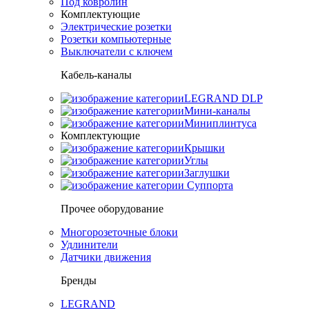
Под ковролин
Комплектующие
Электрические розетки
Розетки компьютерные
Выключатели с ключем
Кабель-каналы
LEGRAND DLP
Мини-каналы
Миниплинтуса
Комплектующие
Крышки
Углы
Заглушки
Суппорта
Прочее оборудование
Многорозеточные блоки
Удлинители
Датчики движения
Бренды
LEGRAND