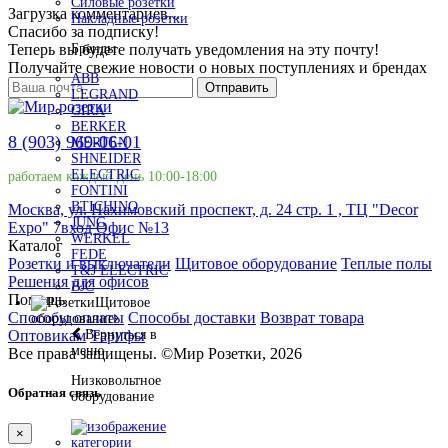
Силовые розетки
Загрузка комментариев...
Накладные розетки
Спасибо за подписку!
Теперь вы будете получать уведомления на эту почту!
Бренды
Получайте свежие новости о новых поступлениях и брендах
ABB
Отправить
LEGRAND
GIRA
BERKER
8 (903) 969-06-01
MERTEN
SHNEIDER
ELECTRIC
работаем каждый день 10:00-18:00
FONTINI
BTICHINO
Москва, ул. Нахимовский проспект, д. 24 стр. 1 , ТЦ "Decor
JUNG
Expo" 7вход Офис №13
WERKEL
Каталог
FEDE
Розетки и выключатели
Щитовое оборудование
Теплые полы
T&J ELECTRIC
Решения для офисов
BJC
Помощь
Щитовое
Способы оплаты
Способы доставки
Возврат товара
оборудование
Оптовикам
Тарифы
Вернуться в
меню
Все права защищены.
©
Мир Розетки,
2026
Низковольтное
Обратная связь
оборудование
×