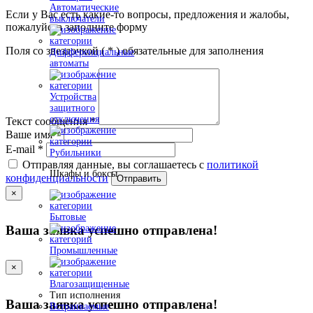
Автоматические
Если у Вас есть какие-то вопросы, предложения и жалобы,
выключатели
пожалуйста заполните форму
Поля со звездочкой (
*
) обязательные для заполнения
Дифференциальные
автоматы
Устройства
защитного
отключения
Текст сообщения
*
Ваше имя
*
E-mail
*
Рубильники
Отправляя данные, вы соглашаетесь с
политикой
Шкафы и боксы
конфиденциальности
Отправить
×
Бытовые
Ваша заявка успешно отправлена!
Промышленные
×
Влагозащищенные
Тип исполнения
Ваша заявка успешно отправлена!
Встраиваемые