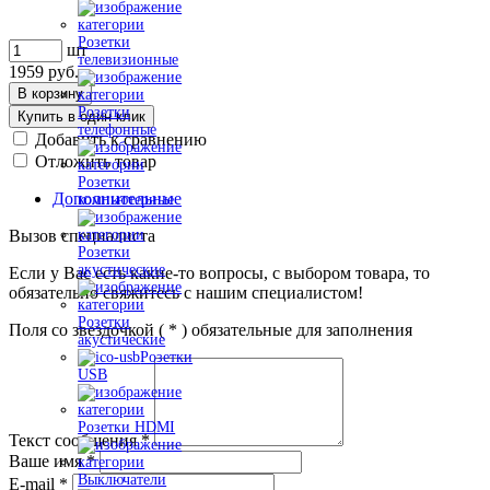
Розетки
шт
телевизионные
1959
руб.
В корзину
Розетки
Купить в один клик
телефонные
Добавить к сравнению
Отложить товар
Розетки
Дополнительные
компьютерные
Вызов специалиста
Розетки
акустические
Если у Вас есть какие-то вопросы, с выбором товара, то
обязательно свяжитесь с нашим специалистом!
Розетки
Поля со звездочкой (
*
) обязательные для заполнения
акустические
Розетки
USB
Розетки HDMI
Текст сообщения
*
Ваше имя
*
Выключатели
E-mail
*