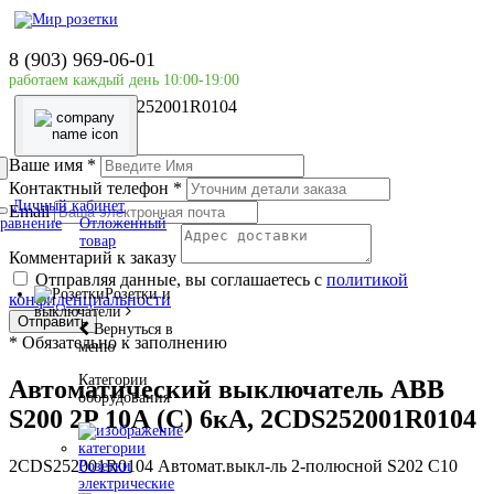
Главная страница
Силовое оборудование
8 (903) 969-06-01
ABB
работаем каждый день 10:00-19:00
Автоматический выключатель ABB S200 2P 10А (C)
6кА, 2CDS252001R0104
Ваше имя
*
Контактный телефон
*
Личный кабинет
Email
равнение
Отложенный
товар
Комментарий к заказу
Отправляя данные, вы соглашаетесь с
политикой
Розетки и
конфиденциальности
выключатели
Отправить
Вернуться в
*
Обязательно к заполнению
меню
Категории
Автоматический выключатель ABB
оборудования
S200 2P 10А (C) 6кА, 2CDS252001R0104
2CDS252001R0104 Автомат.выкл-ль 2-полюсной S202 C10
Розетки
электрические