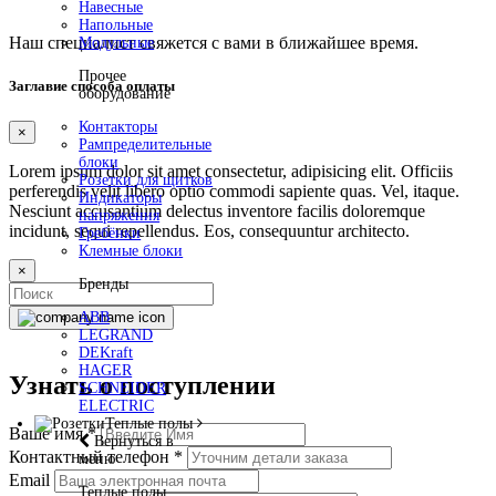
Навесные
Напольные
Наш специалист свяжется с вами в ближайшее время.
Модульные
Прочее
Заглавие способа оплаты
оборудование
Контакторы
×
Рампределительные
блоки
Lorem ipsum dolor sit amet consectetur, adipisicing elit. Officiis
Розетки для щитков
perferendis velit libero optio commodi sapiente quas. Vel, itaque.
Индикаторы
Nesciunt accusantium delectus inventore facilis doloremque
напряжения
incidunt, sequi repellendus. Eos, consequuntur architecto.
Гребёнки
Клемные блоки
×
Бренды
ABB
LEGRAND
DEKraft
HAGER
Узнать о поступлении
SCHNEIDER
ELECTRIC
Теплые полы
Ваше имя
*
Вернуться в
Контактный телефон
*
меню
Email
Теплые полы