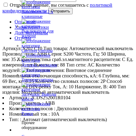
Отправляя данные, вы соглашаетесь с
политикой
конфиденциальности
Отправить
Выключатели 2-х
клавишные
Описание
Характеристики
Выключатели для
Доп. материалы
жалюзи
Отзывы
Артикул: S202 C10 Тип товара: Автоматический выключатель
Светорегуляторы
Производитель: ABB Серия: S200 Частота, Гц: 50 Ширина,
мм: 35 Характеристика сраб.эл.магнитного расцепителя: C Ед.
измерения: шт Высота, мм: 88 Тип сети: AC Количество
Датчики движения
модулей: 2 Тип подключения: Винтовое соединение
Номинальная отключающая способность, кA: 6 Глубина, мм:
Терморегуляторы
69 Вес, кг: 0.25 Количество силовых полюсов: 2P Способ
монтажа: на DIN-рейку Ток, А: 10 Напряжение, В: 400 Тип
изделия: Модульный автоматический выключатель
Заглушки/ Выводы
Артикул : 2CDS252001R0104
кабеля
Производитель : ABB
Количество полюсов : Двухполюсной
Номинальный ток : 10A
Рамки
Тип: : Автомат (автоматический выключатель)
Прочее
оборудование