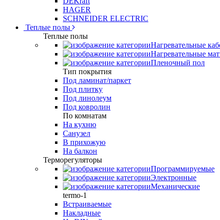
DEKraft
HAGER
SCHNEIDER ELECTRIC
Теплые полы
Теплые полы
Нагревательные каб
Нагревательные ма
Пленочный пол
Тип покрытия
Под ламинат/паркет
Под плитку
Под линолеум
Под ковролин
По комнатам
На кухню
Санузел
В прихожую
На балкон
Терморегуляторы
Программируемые
Электронные
Механические
termo-1
Встраиваемые
Накладные