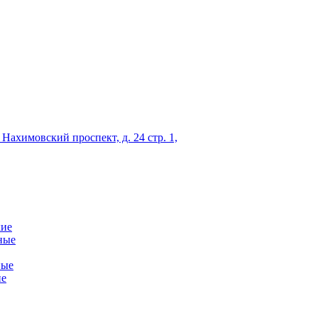
 Нахимовский проспект, д. 24 стр. 1,
кие
ные
ные
ие