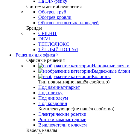
На DIN-рейку
Системы антиобледенения
Обогрев труб
Обогрев кровли
Обогрев открытых площадей
Бренды
CEILHIT
DEVI
ТЕПЛОЛЮКС
ТЁПЛЫЙ ПОЛ №1
Решения для офиса
Офисные решения
Напольные лючки
Выдвежные блоки
Колонны
Тип покрытия(не нашёл свойство)
Под ламинат/паркет
Под плитку
Под линолеум
Под ковролин
Комплектующие(не нашёл свойство)
Электрические розетки
Розетки компьютерные
Выключатели с ключем
Кабель-каналы