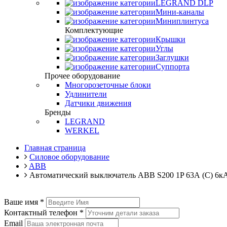
LEGRAND DLP
Мини-каналы
Миниплинтуса
Комплектующие
Крышки
Углы
Заглушки
Суппорта
Прочее оборудование
Многорозеточные блоки
Удлинители
Датчики движения
Бренды
LEGRAND
WERKEL
Главная страница
Силовое оборудование
ABB
Автоматический выключатель ABB S200 1P 63А (C) 6к
Ваше имя
*
Контактный телефон
*
Email