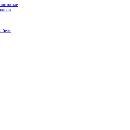
лавишные
алюзи
абеля