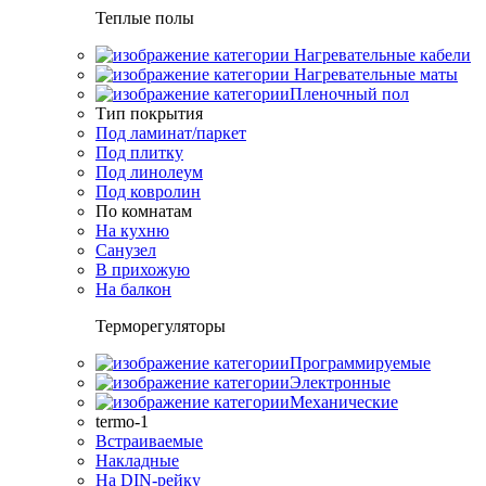
Теплые полы
Нагревательные кабели
Нагревательные маты
Пленочный пол
Тип покрытия
Под ламинат/паркет
Под плитку
Под линолеум
Под ковролин
По комнатам
На кухню
Санузел
В прихожую
На балкон
Терморегуляторы
Программируемые
Электронные
Механические
termo-1
Встраиваемые
Накладные
На DIN-рейку