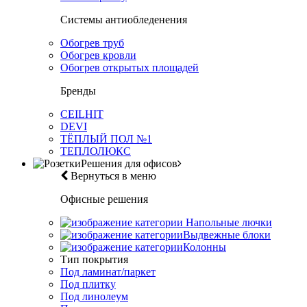
Системы антиобледенения
Обогрев труб
Обогрев кровли
Обогрев открытых площадей
Бренды
CEILHIT
DEVI
ТЁПЛЫЙ ПОЛ №1
ТЕПЛОЛЮКС
Решения для офисов
Вернуться в меню
Офисные решения
Напольные лючки
Выдвежные блоки
Колонны
Тип покрытия
Под ламинат/паркет
Под плитку
Под линолеум