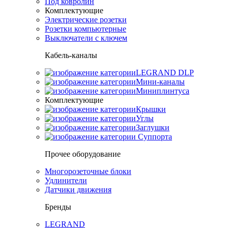
Под ковролин
Комплектующие
Электрические розетки
Розетки компьютерные
Выключатели с ключем
Кабель-каналы
LEGRAND DLP
Мини-каналы
Миниплинтуса
Комплектующие
Крышки
Углы
Заглушки
Суппорта
Прочее оборудование
Многорозеточные блоки
Удлинители
Датчики движения
Бренды
LEGRAND