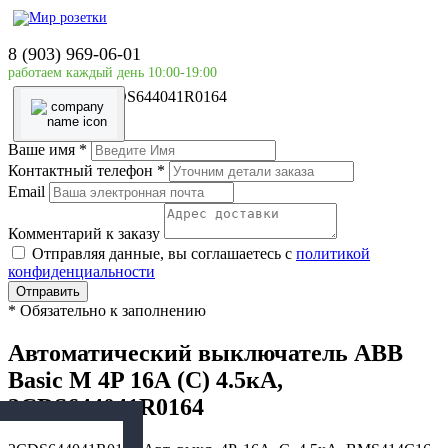
Главная страница
Силовое оборудование
8 (903) 969-06-01
ABB
работаем каждый день 10:00-19:00
Автоматический выключатель ABB Basic M 4P 16А (C)
4.5кА, 2CDS644041R0164
Ваше имя
*
Контактный телефон
*
Email
Комментарий к заказу
Отправляя данные, вы соглашаетесь с
политикой
конфиденциальности
Отправить
*
Обязательно к заполнению
Автоматический выключатель ABB
Basic M 4P 16А (C) 4.5кА,
2CDS644041R0164