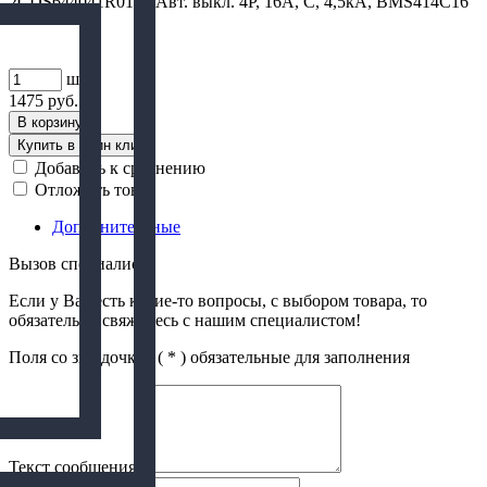
2CDS644041R0164 Авт. выкл. 4P, 16A, C, 4,5кА, BMS414C16
шт
1475
руб.
В корзину
Купить в один клик
Добавить к сравнению
Отложить товар
Дополнительные
Вызов специалиста
Если у Вас есть какие-то вопросы, с выбором товара, то
обязательно свяжитесь с нашим специалистом!
Поля со звездочкой (
*
) обязательные для заполнения
Текст сообщения
*