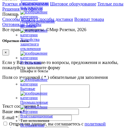
Автоматические
Розетки и выключатели
Щитовое оборудование
Теплые полы
выключатели
Решения для офисов
Помощь
Способы оплаты
Способы доставки
Возврат товара
Дифференциальные
Оптовикам
Тарифы
автоматы
Все права защищены.
©
Мир Розетки,
2026
Устройства
Обратная связь
защитного
отключения
×
Если у Вас есть какие-то вопросы, предложения и жалобы,
Рубильники
пожалуйста заполните форму
Шкафы и боксы
Поля со звездочкой (
*
) обязательные для заполнения
Бытовые
Промышленные
Текст сообщения
*
Ваше имя
*
Влагозащищенные
E-mail
*
Тип исполнения
Отправляя данные, вы соглашаетесь с
политикой
Встраиваемые