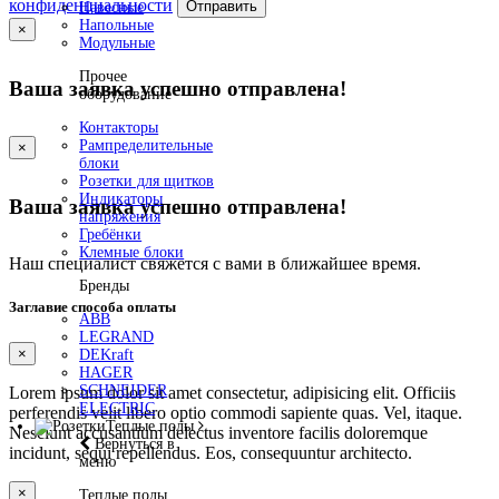
конфиденциальности
Отправить
Навесные
Напольные
×
Модульные
Прочее
Ваша заявка успешно отправлена!
оборудование
Контакторы
Рампределительные
×
блоки
Розетки для щитков
Индикаторы
Ваша заявка успешно отправлена!
напряжения
Гребёнки
Клемные блоки
Наш специалист свяжется с вами в ближайшее время.
Бренды
Заглавие способа оплаты
ABB
LEGRAND
×
DEKraft
HAGER
SCHNEIDER
Lorem ipsum dolor sit amet consectetur, adipisicing elit. Officiis
ELECTRIC
perferendis velit libero optio commodi sapiente quas. Vel, itaque.
Теплые полы
Nesciunt accusantium delectus inventore facilis doloremque
Вернуться в
incidunt, sequi repellendus. Eos, consequuntur architecto.
меню
×
Теплые полы