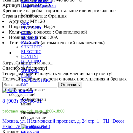
Силовые розетки
Артикул Hager: MY120
Накладные розетки
Крепление на рейке: горизонтальное или вертикальное
Бренды
Страна производства: Франция
Артикул : MY120
ABB
Производитель : Hager
LEGRAND
Количество полюсов : Однополюсной
GIRA
Номинальный ток : 20A
BERKER
Тип: : Автомат (автоматический выключатель)
MERTEN
SHNEIDER
ELECTRIC
FONTINI
BTICHINO
Загрузка комментариев...
JUNG
Спасибо за подписку!
WERKEL
Теперь вы будете получать уведомления на эту почту!
FEDE
Получайте свежие новости о новых поступлениях и брендах
T&J ELECTRIC
Отправить
BJC
Щитовое
оборудование
Вернуться в
8 (903) 969-06-01
меню
работаем каждый день 10:00-18:00
Низковольтное
оборудование
Москва, ул. Нахимовский проспект, д. 24 стр. 1 , ТЦ "Decor
Expo" 7вход Офис №13
Каталог