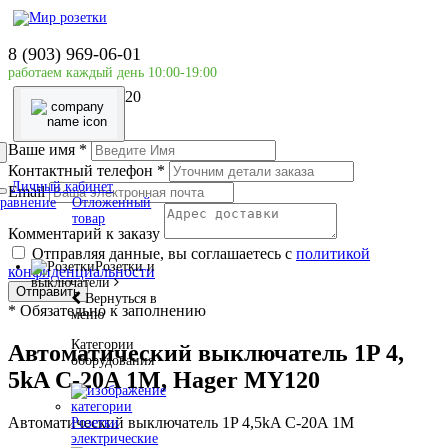
Главная страница
Силовое оборудование
8 (903) 969-06-01
Hager
работаем каждый день 10:00-19:00
Автоматический выключатель 1P 4, 5kA C-20A 1M,
Hager MY120
Ваше имя
*
Контактный телефон
*
Личный кабинет
Email
равнение
Отложенный
товар
Комментарий к заказу
Отправляя данные, вы соглашаетесь с
политикой
Розетки и
конфиденциальности
выключатели
Отправить
Вернуться в
*
Обязательно к заполнению
меню
Категории
Автоматический выключатель 1P 4,
оборудования
5kA C-20A 1M, Hager MY120
Автоматический выключатель 1P 4,5kA C-20A 1M
Розетки
электрические