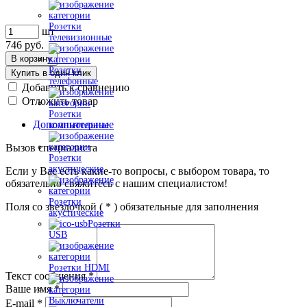
Розетки
шт
телевизионные
746
руб.
В корзину
Розетки
Купить в один клик
телефонные
Добавить к сравнению
Отложить товар
Розетки
Дополнительные
компьютерные
Вызов специалиста
Розетки
акустические
Если у Вас есть какие-то вопросы, с выбором товара, то
обязательно свяжитесь с нашим специалистом!
Розетки
Поля со звездочкой (
*
) обязательные для заполнения
акустические
Розетки
USB
Розетки HDMI
Текст сообщения
*
Ваше имя
*
Выключатели
E-mail
*