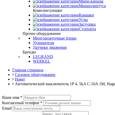
Мини-каналы
Миниплинтуса
Комплектующие
Крышки
Углы
Заглушки
Суппорта
Прочее оборудование
Многорозеточные блоки
Удлинители
Датчики движения
Бренды
LEGRAND
WERKEL
Главная страница
Силовое оборудование
Hager
Автоматический выключатель 1P 4, 5kA C-10A 1M, Hag
Ваше имя
*
Контактный телефон
*
Email