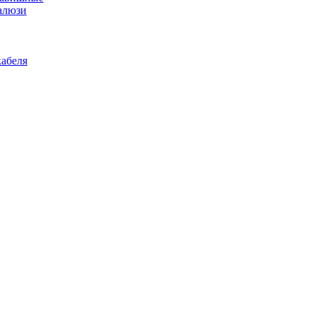
алюзи
абеля