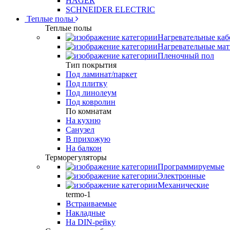
HAGER
SCHNEIDER ELECTRIC
Теплые полы
Теплые полы
Нагревательные каб
Нагревательные ма
Пленочный пол
Тип покрытия
Под ламинат/паркет
Под плитку
Под линолеум
Под ковролин
По комнатам
На кухню
Санузел
В прихожую
На балкон
Терморегуляторы
Программируемые
Электронные
Механические
termo-1
Встраиваемые
Накладные
На DIN-рейку