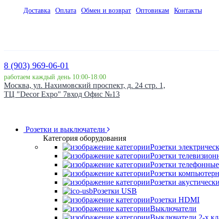
Доставка
Оплата
Обмен и возврат
Оптовикам
Контакты
8 (903) 969-06-01
работаем каждый день 10:00-18:00
Москва, ул. Нахимовский проспект, д. 24 стр. 1,
ТЦ "Decor Expo" 7вход Офис №13
Розетки и выключатели
Категория оборудования
Розетки электричес
Розетки телевизион
Розетки телефонные
Розетки компьютер
Розетки акустическ
Розетки USB
Розетки HDMI
Выключатели
Выключатели 2-х к