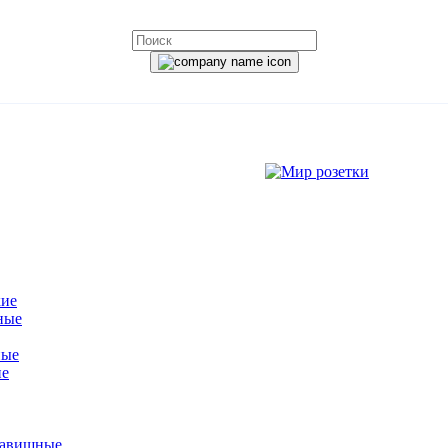
кие
ные
ные
ие
лавишные