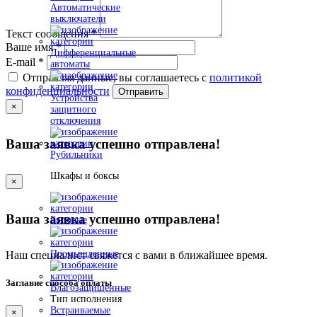
Автоматические
выключатели
Текст сообщения
*
Ваше имя
*
Дифференциальные
E-mail
*
автоматы
Отправляя данные, вы соглашаетесь с
политикой
конфиденциальности
Отправить
Устройства
×
защитного
отключения
Ваша заявка успешно отправлена!
Рубильники
Шкафы и боксы
×
Ваша заявка успешно отправлена!
Бытовые
Промышленные
Наш специалист свяжется с вами в ближайшее время.
Заглавие способа оплаты
Влагозащищенные
Тип исполнения
Встраиваемые
×