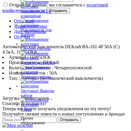
Отправляя данные, вы соглашаетесь с
политикой
конфиденциальности
Отправить
Выключатели 2-х
клавишные
Описание
Характеристики
Выключатели для
Доп. материалы
жалюзи
Отзывы
Автоматический выключатель DEKraft ВА-101 4P 50А (C)
Светорегуляторы
4.5кА, 11095DEK
Артикул : 11095DEK
Производитель : DEKraft
Датчики движения
Количество полюсов : Четырехполюсной
Номинальный ток : 50A
Терморегуляторы
Тип: : Автомат (автоматический выключатель)
Заглушки/ Выводы
кабеля
Загрузка комментариев...
Спасибо за подписку!
Теперь вы будете получать уведомления на эту почту!
Рамки
Получайте свежие новости о новых поступлениях и брендах
Прочее
Отправить
оборудование