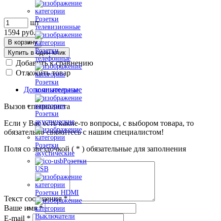
Розетки
шт
телевизионные
1594
руб.
В корзину
Розетки
Купить в один клик
телефонные
Добавить к сравнению
Отложить товар
Розетки
Дополнительные
компьютерные
Вызов специалиста
Розетки
акустические
Если у Вас есть какие-то вопросы, с выбором товара, то
обязательно свяжитесь с нашим специалистом!
Розетки
Поля со звездочкой (
*
) обязательные для заполнения
акустические
Розетки
USB
Розетки HDMI
Текст сообщения
*
Ваше имя
*
Выключатели
E-mail
*