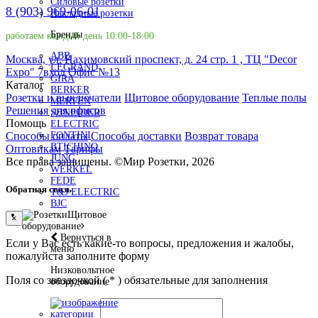
Силовые розетки
8 (903) 969-06-01
Накладные розетки
Бренды
работаем каждый день 10:00-18:00
ABB
Москва, ул. Нахимовский проспект, д. 24 стр. 1 , ТЦ "Decor
LEGRAND
Expo" 7вход Офис №13
GIRA
Каталог
BERKER
Розетки и выключатели
Щитовое оборудование
Теплые полы
MERTEN
Решения для офисов
SHNEIDER
Помощь
ELECTRIC
Способы оплаты
Способы доставки
Возврат товара
FONTINI
BTICHINO
Оптовикам
Тарифы
JUNG
Все права защищены.
©
Мир Розетки,
2026
WERKEL
FEDE
Обратная связь
T&J ELECTRIC
BJC
Щитовое
×
оборудование
Вернуться в
Если у Вас есть какие-то вопросы, предложения и жалобы,
меню
пожалуйста заполните форму
Низковольтное
Поля со звездочкой (
*
) обязательные для заполнения
оборудование