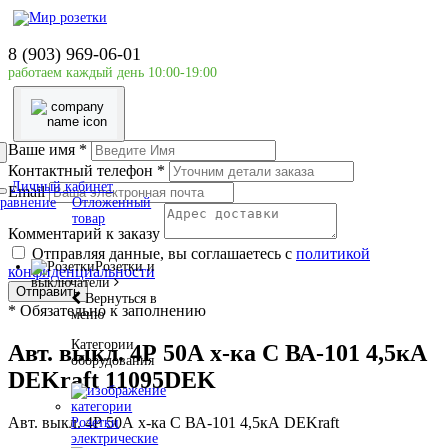
Главная страница
Силовое оборудование
8 (903) 969-06-01
DEKraft
работаем каждый день 10:00-19:00
Авт. выкл. 4Р 50А х-ка C ВА-101 4,5кА DEKraft
11095DEK
Ваше имя
*
Контактный телефон
*
Личный кабинет
Email
равнение
Отложенный
товар
Комментарий к заказу
Отправляя данные, вы соглашаетесь с
политикой
Розетки и
конфиденциальности
выключатели
Отправить
Вернуться в
*
Обязательно к заполнению
меню
Категории
Авт. выкл. 4Р 50А х-ка C ВА-101 4,5кА
оборудования
DEKraft 11095DEK
Авт. выкл. 4Р 50А х-ка C ВА-101 4,5кА DEKraft
Розетки
электрические