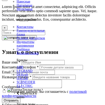
Навесные
Напольные
Lorem ipsum dolor sit amet consectetur, adipisicing elit. Officiis
Модульные
perferendis velit libero optio commodi sapiente quas. Vel, itaque.
Nesciunt accusantium delectus inventore facilis doloremque
Прочее
incidunt, sequi repellendus. Eos, consequuntur architecto.
оборудование
Контакторы
×
Рампределительные
блоки
Розетки для щитков
Индикаторы
напряжения
Гребёнки
Узнать о поступлении
Клемные блоки
Бренды
Ваше имя
*
Контактный телефон
*
ABB
LEGRAND
Email
DEKraft
Название товара
*
HAGER
SCHNEIDER
ELECTRIC
Сообщение
Теплые полы
Отправляя данные, вы соглашаетесь с
политикой
Вернуться в
конфиденциальности
меню
Отправить
Теплые полы
*
Обязательно к заполнению