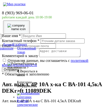
Главная страница
Силовое оборудование
8 (903) 969-06-01
DEKraft
работаем каждый день 10:00-19:00
Авт. выкл. 4Р 10А х-ка C ВА-101 4,5кА DEKraft
11089DEK
Ваше имя
*
Контактный телефон
*
Личный кабинет
Email
равнение
Отложенный
товар
Комментарий к заказу
Отправляя данные, вы соглашаетесь с
политикой
Розетки и
конфиденциальности
выключатели
Отправить
Вернуться в
*
Обязательно к заполнению
меню
Категории
Авт. выкл. 4Р 10А х-ка C ВА-101 4,5кА
оборудования
DEKraft 11089DEK
Авт. выкл. 4Р 10А х-ка C ВА-101 4,5кА DEKraft
Розетки
электрические