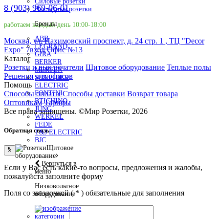
Силовые розетки
8 (903) 969-06-01
Накладные розетки
Бренды
работаем каждый день 10:00-18:00
ABB
Москва, ул. Нахимовский проспект, д. 24 стр. 1 , ТЦ "Decor
LEGRAND
Expo" 7вход Офис №13
GIRA
Каталог
BERKER
Розетки и выключатели
Щитовое оборудование
Теплые полы
MERTEN
Решения для офисов
SHNEIDER
Помощь
ELECTRIC
Способы оплаты
Способы доставки
Возврат товара
FONTINI
BTICHINO
Оптовикам
Тарифы
JUNG
Все права защищены.
©
Мир Розетки,
2026
WERKEL
FEDE
Обратная связь
T&J ELECTRIC
BJC
Щитовое
×
оборудование
Вернуться в
Если у Вас есть какие-то вопросы, предложения и жалобы,
меню
пожалуйста заполните форму
Низковольтное
Поля со звездочкой (
*
) обязательные для заполнения
оборудование