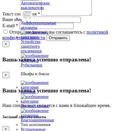
Автоматические
выключатели
Текст сообщения
*
Ваше имя
*
Дифференциальные
E-mail
*
автоматы
Отправляя данные, вы соглашаетесь с
политикой
конфиденциальности
Отправить
Устройства
×
защитного
отключения
Ваша заявка успешно отправлена!
Рубильники
Шкафы и боксы
×
Ваша заявка успешно отправлена!
Бытовые
Наш специалист свяжется с вами в ближайшее время.
Промышленные
Заглавие способа оплаты
Влагозащищенные
Тип исполнения
×
Встраиваемые