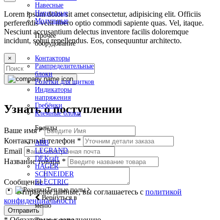
Навесные
Напольные
Lorem ipsum dolor sit amet consectetur, adipisicing elit. Officiis
Модульные
perferendis velit libero optio commodi sapiente quas. Vel, itaque.
Nesciunt accusantium delectus inventore facilis doloremque
Прочее
incidunt, sequi repellendus. Eos, consequuntur architecto.
оборудование
×
Контакторы
Рампределительные
блоки
Розетки для щитков
Индикаторы
напряжения
Гребёнки
Узнать о поступлении
Клемные блоки
Бренды
Ваше имя
*
Контактный телефон
*
ABB
LEGRAND
Email
DEKraft
Название товара
*
HAGER
SCHNEIDER
Сообщение
ELECTRIC
Теплые полы
Отправляя данные, вы соглашаетесь с
политикой
Вернуться в
конфиденциальности
меню
Отправить
*
Обязательно к заполнению