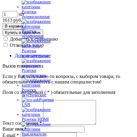
Розетки
шт
телевизионные
1613
руб.
В корзину
Розетки
Купить в один клик
телефонные
Добавить к сравнению
Отложить товар
Розетки
Дополнительные
компьютерные
Вызов специалиста
Розетки
акустические
Если у Вас есть какие-то вопросы, с выбором товара, то
обязательно свяжитесь с нашим специалистом!
Розетки
Поля со звездочкой (
*
) обязательные для заполнения
акустические
Розетки
USB
Розетки HDMI
Текст сообщения
*
Ваше имя
*
Выключатели
E-mail
*