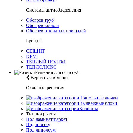
Системы антиобледенения
Обогрев труб
Обогрев кровли
Обогрев открытых площадей
Бренды
CEILHIT
DEVI
ТЁПЛЫЙ ПОЛ №1
ТЕПЛОЛЮКС
Решения для офисов
Вернуться в меню
Офисные решения
Напольные лючки
Выдвежные блоки
Колонны
Тип покрытия
Под ламинат/паркет
Под плитку
Под линолеум