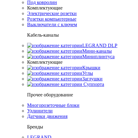
Под ковролин
Комплектующие
Электрические розетки
Розетки компьютерные
Выключатели с ключем
Кабель-каналы
LEGRAND DLP
Мини-каналы
Миниплинтуса
Комплектующие
Крышки
Углы
Заглушки
Суппорта
Прочее оборудование
Многорозеточные блоки
Удлинители
Датчики движения
Бренды
LEGRAND