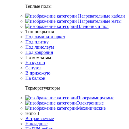
Теплые полы
Нагревательные кабели
Нагревательные маты
Пленочный пол
Тип покрытия
Под ламинат/паркет
Под плитку
Под линолеум
Под ковролин
По комнатам
На кухню
Санузел
В прихожую
На балкон
Терморегуляторы
Программируемые
Электронные
Механические
termo-1
Встраиваемые
Накладные
На DIN-рейку