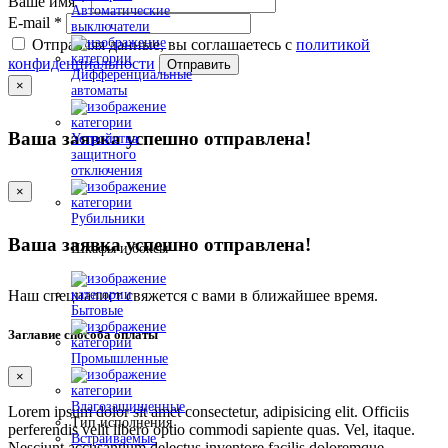
Ваше имя
*
Автоматические
E-mail
*
выключатели
Отправляя данные, вы соглашаетесь с
политикой
конфиденциальности
Отправить
Дифференциальные
×
автоматы
Ваша заявка успешно отправлена!
Устройства
защитного
отключения
×
Рубильники
Ваша заявка успешно отправлена!
Шкафы и боксы
Наш специалист свяжется с вами в ближайшее время.
Бытовые
Заглавие способа оплаты
Промышленные
×
Влагозащищенные
Lorem ipsum dolor sit amet consectetur, adipisicing elit. Officiis
Тип исполнения
perferendis velit libero optio commodi sapiente quas. Vel, itaque.
Встраиваемые
Nesciunt accusantium delectus inventore facilis doloremque