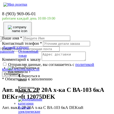
Главная страница
Силовое оборудование
8 (903) 969-06-01
DEKraft
работаем каждый день 10:00-19:00
Авт. выкл. 2Р 20А х-ка C ВА-103 6кА DEKraft
12075DEK
Ваше имя
*
Контактный телефон
*
Личный кабинет
Email
равнение
Отложенный
товар
Комментарий к заказу
Отправляя данные, вы соглашаетесь с
политикой
Розетки и
конфиденциальности
выключатели
Отправить
Вернуться в
*
Обязательно к заполнению
меню
Категории
Авт. выкл. 2Р 20А х-ка C ВА-103 6кА
оборудования
DEKraft 12075DEK
Авт. выкл. 2Р 20А х-ка C ВА-103 6кА DEKraft
Розетки
электрические