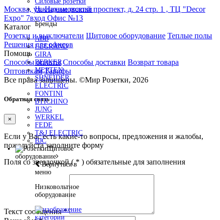
Силовые розетки
Москва, ул. Нахимовский проспект, д. 24 стр. 1 , ТЦ "Decor
Накладные розетки
Expo" 7вход Офис №13
Бренды
Каталог
Розетки и выключатели
Щитовое оборудование
Теплые полы
ABB
Решения для офисов
LEGRAND
Помощь
GIRA
Способы оплаты
Способы доставки
Возврат товара
BERKER
MERTEN
Оптовикам
Тарифы
SHNEIDER
Все права защищены.
©
Мир Розетки,
2026
ELECTRIC
FONTINI
Обратная связь
BTICHINO
JUNG
WERKEL
×
FEDE
T&J ELECTRIC
Если у Вас есть какие-то вопросы, предложения и жалобы,
BJC
пожалуйста заполните форму
Щитовое
оборудование
Поля со звездочкой (
*
) обязательные для заполнения
Вернуться в
меню
Низковольтное
оборудование
Текст сообщения
*