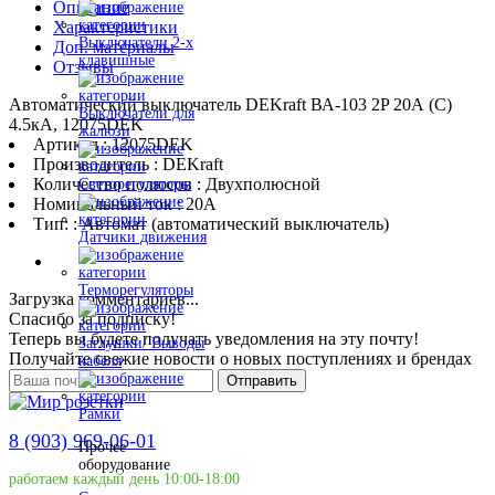
Описание
Характеристики
Выключатели 2-х
Доп. материалы
клавишные
Отзывы
Автоматический выключатель DEKraft ВА-103 2P 20А (C)
Выключатели для
4.5кА, 12075DEK
жалюзи
Артикул : 12075DEK
Производитель : DEKraft
Количество полюсов : Двухполюсной
Светорегуляторы
Номинальный ток : 20A
Тип: : Автомат (автоматический выключатель)
Датчики движения
Терморегуляторы
Загрузка комментариев...
Спасибо за подписку!
Теперь вы будете получать уведомления на эту почту!
Заглушки/ Выводы
Получайте свежие новости о новых поступлениях и брендах
кабеля
Отправить
Рамки
8 (903) 969-06-01
Прочее
оборудование
работаем каждый день 10:00-18:00