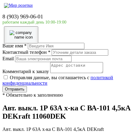
Главная страница
Силовое оборудование
8 (903) 969-06-01
DEKraft
работаем каждый день 10:00-19:00
Авт. выкл. 1Р 63А х-ка C ВА-101 4,5кА DEKraft
11060DEK
Ваше имя
*
Контактный телефон
*
Email
Комментарий к заказу
Отправляя данные, вы соглашаетесь с
политикой
конфиденциальности
Отправить
*
Обязательно к заполнению
Авт. выкл. 1Р 63А х-ка C ВА-101 4,5кА
DEKraft 11060DEK
Авт. выкл. 1Р 63А х-ка C ВА-101 4,5кА DEKraft