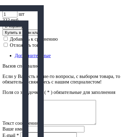
шт
332
руб.
В корзину
Купить в один клик
Добавить к сравнению
Отложить товар
Дополнительные
Вызов специалиста
Если у Вас есть какие-то вопросы, с выбором товара, то
обязательно свяжитесь с нашим специалистом!
Поля со звездочкой (
*
) обязательные для заполнения
Текст сообщения
*
Ваше имя
*
E-mail
*