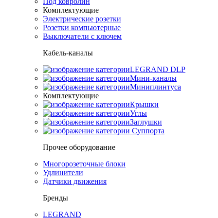
Под ковролин
Комплектующие
Электрические розетки
Розетки компьютерные
Выключатели с ключем
Кабель-каналы
LEGRAND DLP
Мини-каналы
Миниплинтуса
Комплектующие
Крышки
Углы
Заглушки
Суппорта
Прочее оборудование
Многорозеточные блоки
Удлинители
Датчики движения
Бренды
LEGRAND