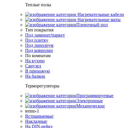
Теплые полы
Нагревательные кабели
Нагревательные маты
Пленочный пол
Тип покрытия
Под ламинат/паркет
Под плитку
Под линолеум
Под ковролин
По комнатам
На кухню
Санузел
В прихожую
На балкон
Терморегуляторы
Программируемые
Электронные
Механические
termo-1
Встраиваемые
Накладные
На DIN-рейку