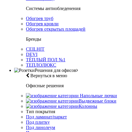
Системы антиобледенения
Обогрев труб
Обогрев кровли
Обогрев открытых площадей
Бренды
CEILHIT
DEVI
ТЁПЛЫЙ ПОЛ №1
ТЕПЛОЛЮКС
Решения для офисов
Вернуться в меню
Офисные решения
Напольные лючки
Выдвежные блоки
Колонны
Тип покрытия
Под ламинат/паркет
Под плитку
Под линолеум