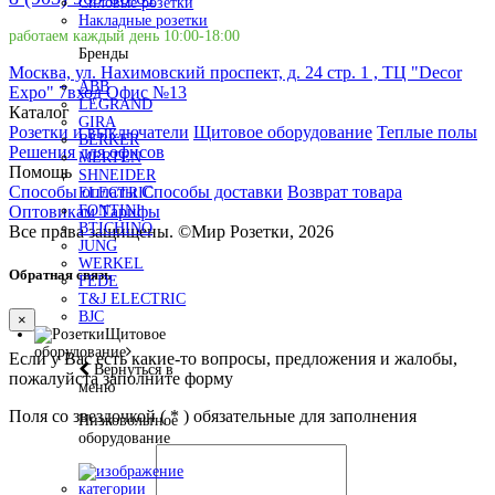
Силовые розетки
Накладные розетки
работаем каждый день 10:00-18:00
Бренды
Москва, ул. Нахимовский проспект, д. 24 стр. 1 , ТЦ "Decor
ABB
Expo" 7вход Офис №13
LEGRAND
Каталог
GIRA
Розетки и выключатели
Щитовое оборудование
Теплые полы
BERKER
Решения для офисов
MERTEN
Помощь
SHNEIDER
Способы оплаты
Способы доставки
Возврат товара
ELECTRIC
Оптовикам
Тарифы
FONTINI
BTICHINO
Все права защищены.
©
Мир Розетки,
2026
JUNG
WERKEL
Обратная связь
FEDE
T&J ELECTRIC
BJC
×
Щитовое
оборудование
Если у Вас есть какие-то вопросы, предложения и жалобы,
Вернуться в
пожалуйста заполните форму
меню
Поля со звездочкой (
*
) обязательные для заполнения
Низковольтное
оборудование