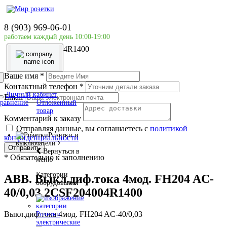
Главная страница
Силовое оборудование
8 (903) 969-06-01
ABB
работаем каждый день 10:00-19:00
ABB. Выкл.диф.тока 4мод. FH204 AC-40/0,03
2CSF204004R1400
Ваше имя
*
Контактный телефон
*
Личный кабинет
Email
равнение
Отложенный
товар
Комментарий к заказу
Отправляя данные, вы соглашаетесь с
политикой
Розетки и
конфиденциальности
выключатели
Отправить
Вернуться в
*
Обязательно к заполнению
меню
Категории
ABB. Выкл.диф.тока 4мод. FH204 AC-
оборудования
40/0,03 2CSF204004R1400
Выкл.диф.тока 4мод. FH204 AC-40/0,03
Розетки
электрические