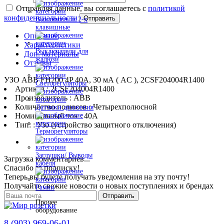
Отправляя данные, вы соглашаетесь с
политикой
конфиденциальности
Отправить
Выключатели 2-х
клавишные
Описание
Характеристики
Выключатели для
Доп. материалы
жалюзи
Отзывы
УЗО ABB FH200 4P 40А, 30 мА ( AC ), 2CSF204004R1400
Светорегуляторы
Артикул : 2CSF204004R1400
Производитель : ABB
Количество полюсов : Четырехполюсной
Датчики движения
Номинальный ток : 40A
Тип: : Узо (устройство защитного отключения)
Терморегуляторы
Заглушки/ Выводы
Загрузка комментариев...
кабеля
Спасибо за подписку!
Теперь вы будете получать уведомления на эту почту!
Получайте свежие новости о новых поступлениях и брендах
Рамки
Отправить
Прочее
оборудование
8 (903) 969-06-01