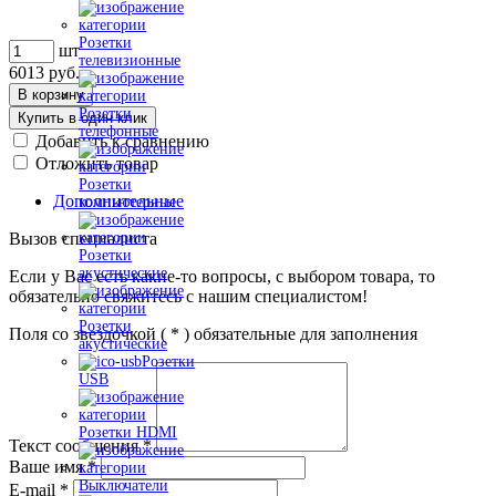
Розетки
шт
телевизионные
6013
руб.
В корзину
Розетки
Купить в один клик
телефонные
Добавить к сравнению
Отложить товар
Розетки
Дополнительные
компьютерные
Вызов специалиста
Розетки
акустические
Если у Вас есть какие-то вопросы, с выбором товара, то
обязательно свяжитесь с нашим специалистом!
Розетки
Поля со звездочкой (
*
) обязательные для заполнения
акустические
Розетки
USB
Розетки HDMI
Текст сообщения
*
Ваше имя
*
Выключатели
E-mail
*