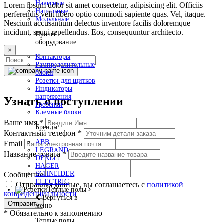
Навесные
Lorem ipsum dolor sit amet consectetur, adipisicing elit. Officiis
Напольные
perferendis velit libero optio commodi sapiente quas. Vel, itaque.
Модульные
Nesciunt accusantium delectus inventore facilis doloremque
incidunt, sequi repellendus. Eos, consequuntur architecto.
Прочее
оборудование
×
Контакторы
Рампределительные
блоки
Розетки для щитков
Индикаторы
напряжения
Узнать о поступлении
Гребёнки
Клемные блоки
Ваше имя
*
Бренды
Контактный телефон
*
ABB
Email
LEGRAND
Название товара
*
DEKraft
HAGER
SCHNEIDER
Сообщение
ELECTRIC
Отправляя данные, вы соглашаетесь с
политикой
Теплые полы
конфиденциальности
Вернуться в
Отправить
меню
*
Обязательно к заполнению
Теплые полы