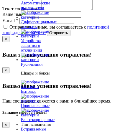
Автоматические
выключатели
Текст сообщения
*
Ваше имя
*
E-mail
*
Дифференциальные
автоматы
Отправляя данные, вы соглашаетесь с
политикой
конфиденциальности
Отправить
×
Устройства
защитного
отключения
Ваша заявка успешно отправлена!
Рубильники
×
Шкафы и боксы
Ваша заявка успешно отправлена!
Бытовые
Наш специалист свяжется с вами в ближайшее время.
Промышленные
Заглавие способа оплаты
Влагозащищенные
Тип исполнения
×
Встраиваемые