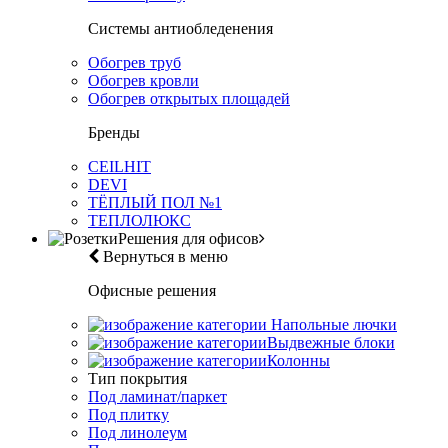
Системы антиобледенения
Обогрев труб
Обогрев кровли
Обогрев открытых площадей
Бренды
CEILHIT
DEVI
ТЁПЛЫЙ ПОЛ №1
ТЕПЛОЛЮКС
Решения для офисов
Вернуться в меню
Офисные решения
Напольные лючки
Выдвежные блоки
Колонны
Тип покрытия
Под ламинат/паркет
Под плитку
Под линолеум