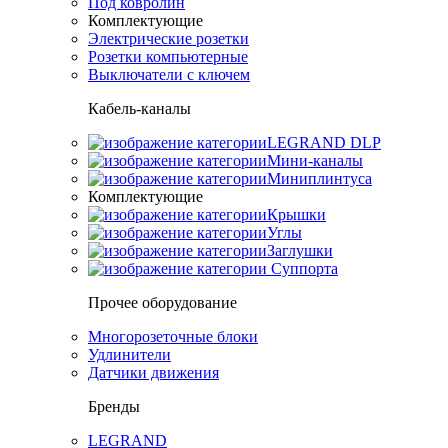
Под ковролин
Комплектующие
Электрические розетки
Розетки компьютерные
Выключатели с ключем
Кабель-каналы
LEGRAND DLP
Мини-каналы
Миниплинтуса
Комплектующие
Крышки
Углы
Заглушки
Суппорта
Прочее оборудование
Многорозеточные блоки
Удлинители
Датчики движения
Бренды
LEGRAND