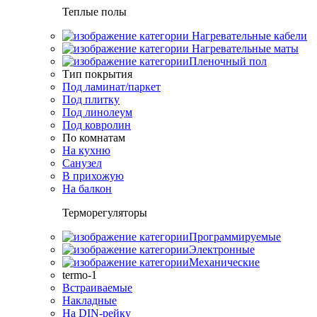
Теплые полы
Нагревательные кабели
Нагревательные маты
Пленочный пол
Тип покрытия
Под ламинат/паркет
Под плитку
Под линолеум
Под ковролин
По комнатам
На кухню
Санузел
В прихожую
На балкон
Терморегуляторы
Программируемые
Электронные
Механические
termo-1
Встраиваемые
Накладные
На DIN-рейку