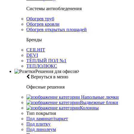
Системы антиобледенения
Обогрев труб
Обогрев кровли
Обогрев открытых площадей
Бренды
CEILHIT
DEVI
ТЁПЛЫЙ ПОЛ №1
ТЕПЛОЛЮКС
Решения для офисов
Вернуться в меню
Офисные решения
Напольные лючки
Выдвежные блоки
Колонны
Тип покрытия
Под ламинат/паркет
Под плитку
Под линолеум