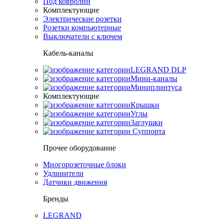
Под ковролин
Комплектующие
Электрические розетки
Розетки компьютерные
Выключатели с ключем
Кабель-каналы
LEGRAND DLP
Мини-каналы
Миниплинтуса
Комплектующие
Крышки
Углы
Заглушки
Суппорта
Прочее оборудование
Многорозеточные блоки
Удлинители
Датчики движения
Бренды
LEGRAND