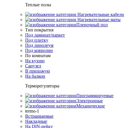
Теплые полы
Нагревательные кабели
Нагревательные маты
Пленочный пол
Тип покрытия
Под ламинат/паркет
Под плитку
Под линолеум
Под ковролин
По комнатам
На кухню
Санузел
В прихожую
На балкон
Терморегуляторы
Программируемые
Электронные
Механические
termo-1
Встраиваемые
Накладные
На DIN-рейку