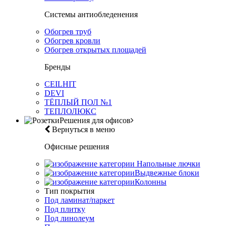
Системы антиобледенения
Обогрев труб
Обогрев кровли
Обогрев открытых площадей
Бренды
CEILHIT
DEVI
ТЁПЛЫЙ ПОЛ №1
ТЕПЛОЛЮКС
Решения для офисов
Вернуться в меню
Офисные решения
Напольные лючки
Выдвежные блоки
Колонны
Тип покрытия
Под ламинат/паркет
Под плитку
Под линолеум