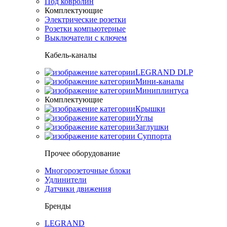
Под ковролин
Комплектующие
Электрические розетки
Розетки компьютерные
Выключатели с ключем
Кабель-каналы
LEGRAND DLP
Мини-каналы
Миниплинтуса
Комплектующие
Крышки
Углы
Заглушки
Суппорта
Прочее оборудование
Многорозеточные блоки
Удлинители
Датчики движения
Бренды
LEGRAND