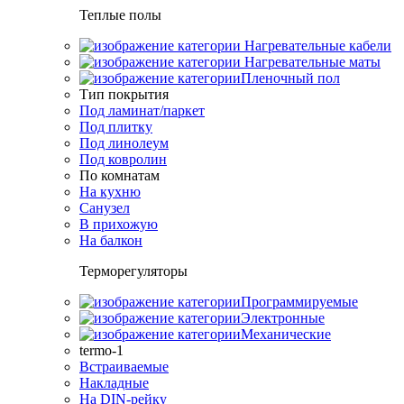
Теплые полы
Нагревательные кабели
Нагревательные маты
Пленочный пол
Тип покрытия
Под ламинат/паркет
Под плитку
Под линолеум
Под ковролин
По комнатам
На кухню
Санузел
В прихожую
На балкон
Терморегуляторы
Программируемые
Электронные
Механические
termo-1
Встраиваемые
Накладные
На DIN-рейку